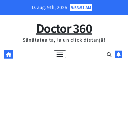
Skip
D. aug. 9th, 2026
9:53:52 AM
to
content
Doctor 360
Sănătatea ta, la un click distanță!