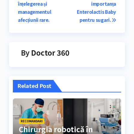
înțelegerea și
importanța
în
managementul
Enterolactis Baby
articole
afecțiunii rare.
pentru sugari.
By
Doctor 360
Related Post
RECOMANDARI
Chirurgia robotică în