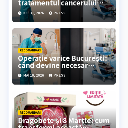
tratamentul cancerului
colorectal
IUL. 31, 2026
PRESS
RECOMANDARI
Operație varice București:
când devine necesar
tratamentul chirurgical
MAI 10, 2026
PRESS
RECOMANDARI
Dragobete și 8 Martie: cum
transformi această