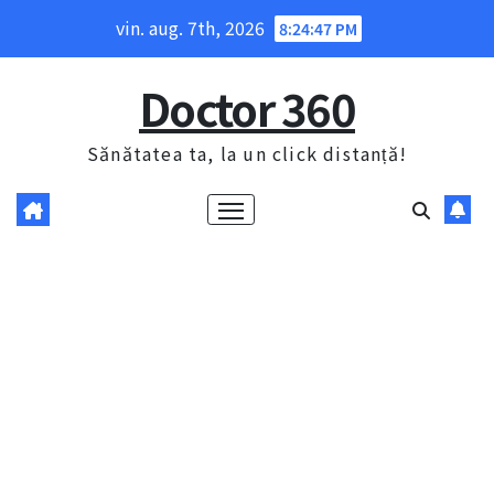
Skip
vin. aug. 7th, 2026
8:24:48 PM
to
content
Doctor 360
Sănătatea ta, la un click distanță!