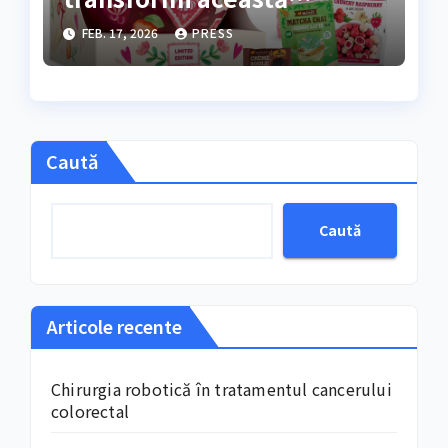
perioadă într-un festival al
FEB. 17, 2026
PRESS
răsfățuluiFebruarie și
începutul lunii martie
marchează, an de an
Caută
Caută
Articole recente
Chirurgia robotică în tratamentul cancerului
colorectal