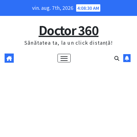
Skip
vin. aug. 7th, 2026
4:08:31 AM
to
content
Doctor 360
Sănătatea ta, la un click distanță!