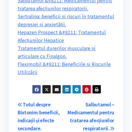
Salbutamol &#8211; Medicamentul pentru
tratarea afecțiunilor respiratorii.
Sertralina: beneficii și riscuri în tratamentul
depresiei și anxietății.
Hepazen Prospect &#8211; Tratamentul
Afecțiunilor Hepatice
Tratamentul durerilor musculare și
articulare cu Finalgon.
Fleximobil &#8211; Beneficiile și Riscurile
Utilizării
Navigare
Totul despre
Salbutamol –
Bixtonim: beneficii,
Medicamentul pentru
în
indicații și efecte
tratarea afecțiunilor
articole
secundare.
respiratorii.