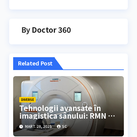
By
Doctor 360
Related Post
DIVERSE
Tehnologii avansate în
imagistica sânului: RMN 3T
la Donna Medical Center
MART. 28, 2025
SC