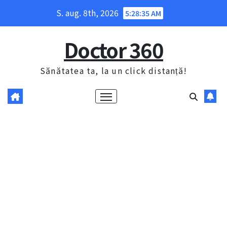
Skip
S. aug. 8th, 2026
5:28:36 AM
to
content
Doctor 360
Sănătatea ta, la un click distanță!