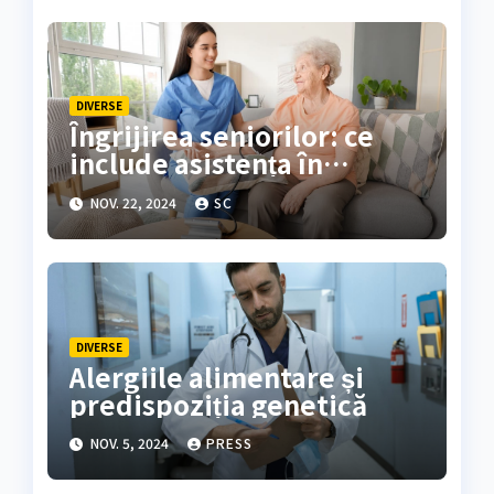
DIVERSE
Îngrijirea seniorilor: ce
include asistența în
căminele de bătrâni?
NOV. 22, 2024
SC
DIVERSE
Alergiile alimentare și
predispoziția genetică
NOV. 5, 2024
PRESS