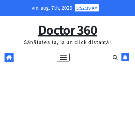
Skip
vin. aug. 7th, 2026
5:52:40 AM
to
content
Doctor 360
Sănătatea ta, la un click distanță!