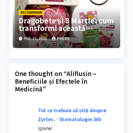
RECOMANDARI
Dragobete și 8 Martie: cum
transformi această
perioadă într-un festival al
FEB. 17, 2026
PRESS
răsfățuluiFebruarie și
începutul lunii martie
marchează, an de an
One thought on “Aliflusin –
Beneficiile și Efectele în
Medicină”
Tot ce trebuie să știți despre
Zyrtec. - Stomatologie 360
spune: