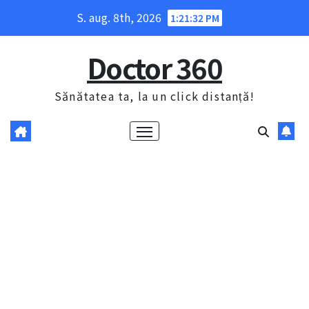
Skip
S. aug. 8th, 2026
1:21:33 PM
to
content
Doctor 360
Sănătatea ta, la un click distanță!