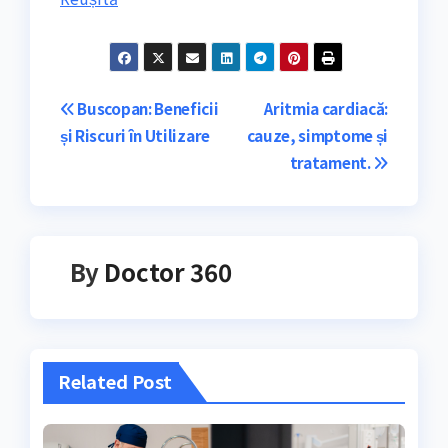
Navigare
Buscopan: Beneficii
Aritmia cardiacă:
și Riscuri în Utilizare
cauze, simptome și
în
tratament.
articole
By
Doctor 360
Related Post