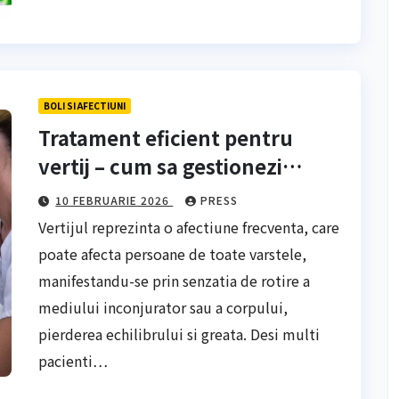
BOLI SI AFECTIUNI
Tratament eficient pentru
vertij – cum sa gestionezi
dezechilibrul si ametelile
10 FEBRUARIE 2026
PRESS
Vertijul reprezinta o afectiune frecventa, care
poate afecta persoane de toate varstele,
manifestandu-se prin senzatia de rotire a
mediului inconjurator sau a corpului,
pierderea echilibrului si greata. Desi multi
pacienti…