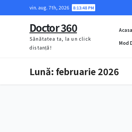
Skip
vin. aug. 7th, 2026
8:13:49 PM
to
content
Doctor 360
Acas
Sănătatea ta, la un click
Mod D
distanță!
Lună:
februarie 2026