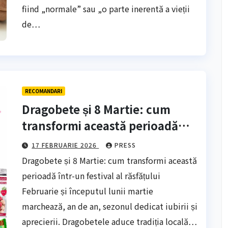
fiind „normale” sau „o parte inerentă a vieții
de…
RECOMANDARI
Dragobete și 8 Martie: cum
transformi această perioadă
într-un festival al
17 FEBRUARIE 2026
PRESS
răsfățuluiFebruarie și începutul
Dragobete și 8 Martie: cum transformi această
lunii martie marchează, an de
perioadă într-un festival al răsfățului
an
Februarie și începutul lunii martie
marchează, an de an, sezonul dedicat iubirii și
aprecierii. Dragobetele aduce tradiția locală…