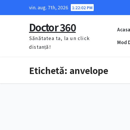
Skip
vin. aug. 7th, 2026
1:22:03 PM
to
content
Doctor 360
Acas
Sănătatea ta, la un click
Mod D
distanță!
Etichetă:
anvelope