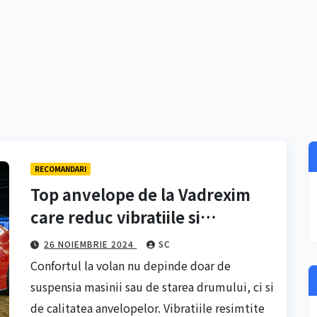
RECOMANDARI
Top anvelope de la Vadrexim
care reduc vibratiile si
imbunatatesc confortul in
26 NOIEMBRIE 2024
SC
masina
Confortul la volan nu depinde doar de
suspensia masinii sau de starea drumului, ci si
de calitatea anvelopelor. Vibratiile resimtite