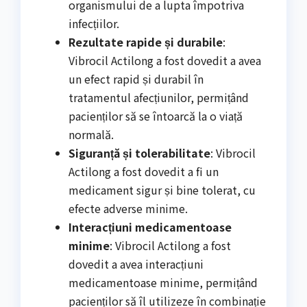
organismului de a lupta împotriva
infecțiilor.
Rezultate rapide și durabile
:
Vibrocil Actilong a fost dovedit a avea
un efect rapid și durabil în
tratamentul afecțiunilor, permițând
pacienților să se întoarcă la o viață
normală.
Siguranță și tolerabilitate
: Vibrocil
Actilong a fost dovedit a fi un
medicament sigur și bine tolerat, cu
efecte adverse minime.
Interacțiuni medicamentoase
minime
: Vibrocil Actilong a fost
dovedit a avea interacțiuni
medicamentoase minime, permițând
pacienților să îl utilizeze în combinație