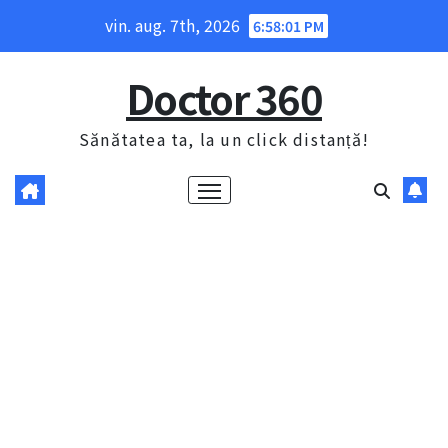
Skip
vin. aug. 7th, 2026
6:58:02 PM
to
content
Doctor 360
Sănătatea ta, la un click distanță!