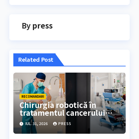
By
press
Related Post
RECOMANDARI
Chirurgia robotică în
tratamentul cancerului
colorectal
IUL. 31, 2026
PRESS