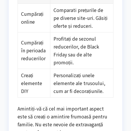
Comparati prețurile de
Cumpărați
pe diverse site-uri. Găsiți
online
oferte și reduceri.
Profitați de sezonul
Cumpărați
reducerilor, de Black
în perioada
Friday sau de alte
reducerilor
promoții.
Creați
Personalizați unele
elemente
elemente ale trusoului,
DIY
cum ar fi decorațiunile.
Amintiți-vă că cel mai important aspect
este să creați o amintire frumoasă pentru
familie. Nu este nevoie de extravaganță