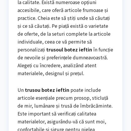
la calitate. Există numeroase opțiuni
accesibile, care oferă articole frumoase și
practice. Cheia este să știți unde să căutați
și ce să căutați. Pe piață există o varietate
de oferte, de la seturi complete la articole
individuale, ceea ce vă permite să
personalizați
trusoul botez ieftin
în funcție
de nevoile și preferințele dumneavoastră.
Alegeți cu încredere, analizând atent
materialele, designul și prețul.
Un
trusou botez ieftin
poate include
articole esențiale precum prosop, sticluță
de mir, lumânare și trusă de îmbrăcăminte.
Este important să verificați calitatea
materialelor, asigurându-vă că sunt moi,
confortabile și sigure pentru pielea