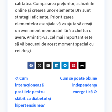
calitatea. Compararea prețurilor, achizițiile
online și crearea unor elemente DIY sunt
strategii eficiente. Prioritizarea
elementelor esențiale vă va ajuta să creați
un eveniment memorabil fără a cheltui o
avere. Amintiți-vă, cel mai important este
să vă bucurați de acest moment special cu
cei dragi.
Navigare
Cum
Cum se poate obține
interacționează
independența
în
pastilele pentru
energetică
articole
slăbit cu diabetul și
hipertensiunea?