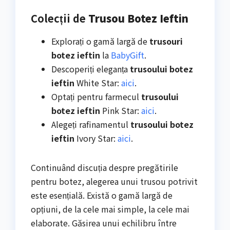
Colecții de
Trusou Botez Ieftin
Explorați o gamă largă de
trusouri
botez ieftin
la
BabyGift
.
Descoperiți eleganța
trusoului botez
ieftin
White Star:
aici
.
Optați pentru farmecul
trusoului
botez ieftin
Pink Star:
aici
.
Alegeți rafinamentul
trusoului botez
ieftin
Ivory Star:
aici
.
Continuând discuția despre pregătirile
pentru botez, alegerea unui trusou potrivit
este esențială. Există o gamă largă de
opțiuni, de la cele mai simple, la cele mai
elaborate. Găsirea unui echilibru între