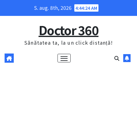
Skip
S. aug. 8th, 2026
4:44:25 AM
to
content
Doctor 360
Sănătatea ta, la un click distanță!