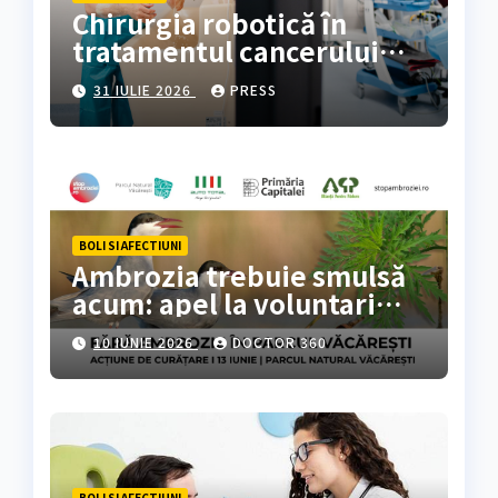
Chirurgia robotică în
tratamentul cancerului
colorectal
31 IULIE 2026
PRESS
BOLI SI AFECTIUNI
Ambrozia trebuie smulsă
acum: apel la voluntari
pentru acțiune de curățare
10 IUNIE 2026
DOCTOR 360
în Parcul Natural
Văcărești
BOLI SI AFECTIUNI