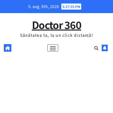
Skip
S. aug. 8th, 2026
5:37:56 PM
to
content
Doctor 360
Sănătatea ta, la un click distanță!