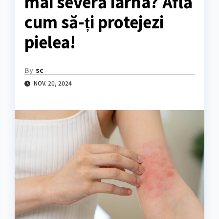
mai severă iarna? Află
cum să-ți protejezi
pielea!
By
sc
NOV. 20, 2024