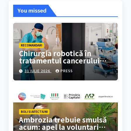
You missed
RECOMANDARI
Chirurgia robotică în
tratamentul cancerului
colorectal
31 IULIE 2026
PRESS
BOLI SI AFECTIUNI
Ambrozia trebuie smulsă
acum: apel la voluntari