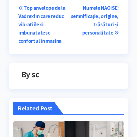
Navigare
Top anvelope de la
Numele NAOISE:
Vadrexim care reduc
semnificație, origine,
în
vibratiile si
trăsături și
articole
imbunatatesc
personalitate
confortul in masina
By
sc
Related Post