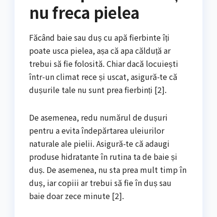
nu freca pielea
Făcând baie sau duș cu apă fierbinte îți
poate usca pielea, așa că apa călduță ar
trebui să fie folosită. Chiar dacă locuiești
într-un climat rece și uscat, asigură-te că
dușurile tale nu sunt prea fierbinți [2].
De asemenea, redu numărul de dușuri
pentru a evita îndepărtarea uleiurilor
naturale ale pielii. Asigură-te că adaugi
produse hidratante în rutina ta de baie și
duș. De asemenea, nu sta prea mult timp în
duș, iar copiii ar trebui să fie în duș sau
baie doar zece minute [2].