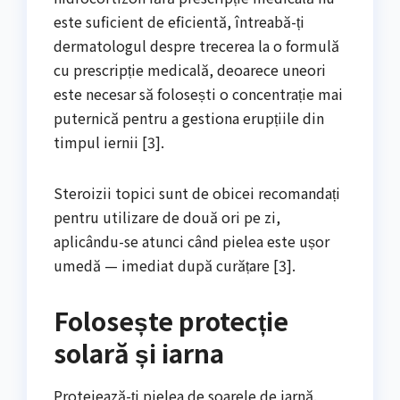
este suficient de eficientă, întreabă-ți
dermatologul despre trecerea la o formulă
cu prescripție medicală, deoarece uneori
este necesar să folosești o concentrație mai
puternică pentru a gestiona erupțiile din
timpul iernii [3].
Steroizii topici sunt de obicei recomandați
pentru utilizare de două ori pe zi,
aplicându-se atunci când pielea este ușor
umedă — imediat după curățare [3].
Folosește protecție
solară și iarna
Protejează-ți pielea de soarele de iarnă.