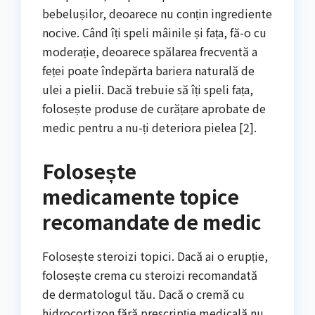
bebelușilor, deoarece nu conțin ingrediente
nocive. Când îți speli mâinile și fața, fă-o cu
moderație, deoarece spălarea frecventă a
feței poate îndepărta bariera naturală de
ulei a pielii. Dacă trebuie să îți speli fața,
folosește produse de curățare aprobate de
medic pentru a nu-ți deteriora pielea [2].
Folosește
medicamente topice
recomandate de medic
Folosește steroizi topici. Dacă ai o erupție,
folosește crema cu steroizi recomandată
de dermatologul tău. Dacă o cremă cu
hidrocortizon fără prescripție medicală nu