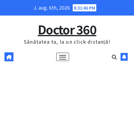
Skip
J. aug. 6th, 2026
8:31:47 PM
to
content
Doctor 360
Sănătatea ta, la un click distanță!