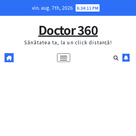
Skip
vin. aug. 7th, 2026
6:34:12 PM
to
content
Doctor 360
Sănătatea ta, la un click distanță!