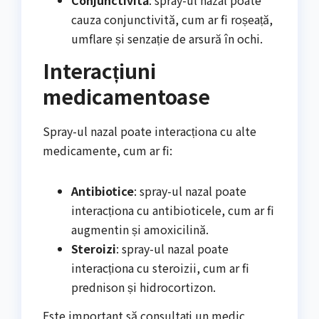
Conjunctivită
: spray-ul nazal poate
cauza conjunctivită, cum ar fi roșeață,
umflare și senzație de arsură în ochi.
Interacțiuni
medicamentoase
Spray-ul nazal poate interacționa cu alte
medicamente, cum ar fi:
Antibiotice
: spray-ul nazal poate
interacționa cu antibioticele, cum ar fi
augmentin și amoxicilină.
Steroizi
: spray-ul nazal poate
interacționa cu steroizii, cum ar fi
prednison și hidrocortizon.
Este important să consultați un medic