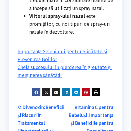
trebuie luate în considerare înainte de
a începe să utilizați un spray nazal.
Viitorul spray-ului nazal
este
promițător, cu noi tipuri de spray-uri
nazale în dezvoltare.
Importanța Seleniului pentru Sănătate și
Prevenirea Bolilor
Cheia succesului în pierderea în greutate și
menținerea sănătății
Navigare
Divenoxin: Beneficii
Vitamina C pentru
și Riscuri în
Bebeluși: Importanța
în
Tratamentul
și Beneficiile pentru
Hipertensiunii și
Dezvoltarea