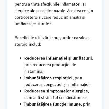
pentru a trata afecțiunile inflamatorii și
alergice ale pasajelor nazale. Acestea conțin
corticosteroizi, care reduc inflamația și
umflarea țesuturilor.
Beneficiile utilizării spray-urilor nazale cu
steroid includ:
Reducerea inflamației și umflăturii
,
prin reducerea producției de
histamină;
Îmbunătățirea respirației
, prin
reducerea congestiei și a inflamației;
Reducerea simptomelor alergice
,
cum ar fi strănutul și mâncărimea;
Îmbunătățirea funcției imune
, prin