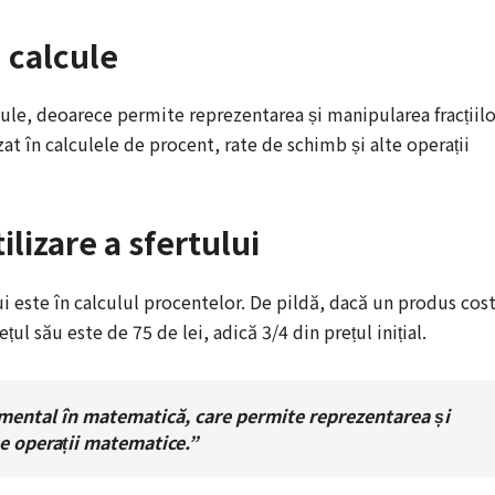
 calcule
ule, deoarece permite reprezentarea și manipularea fracțiilo
zat în calculele de procent, rate de schimb și alte operații
lizare a sfertului
ui este în calculul procentelor. De pildă, dacă un produs cos
țul său este de 75 de lei, adică 3/4 din prețul inițial.
mental în matematică, care permite reprezentarea și
se operații matematice.”