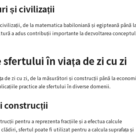
i și civilizații
și civilizații, de la matematica babiloniană și egipteană până l
tură a adus contribuții importante la dezvoltarea conceptul
 sfertului în viața de zi cu zi
iața de zi cu zi, de la măsurători și construcții până la econom
licațiile practice ale sfertului în diverse domenii.
i construcții
trucții pentru a reprezenta fracțiile și a efectua calcule
lădiri, sfertul poate fi utilizat pentru a calcula suprafața și