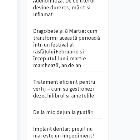
Adenomioza: De ce uterul
devine dureros, mărit și
inflamat
Dragobete și 8 Martie: cum
transformi această perioadă
într-un festival al
răsfățuluiFebruarie și
începutul lunii martie
marchează, an de an
Tratament eficient pentru
vertij – cum sa gestionezi
dezechilibrul si ametelile
De la mic dejun la gustări
Implant dentar: prețul nu
mai este un impediment!