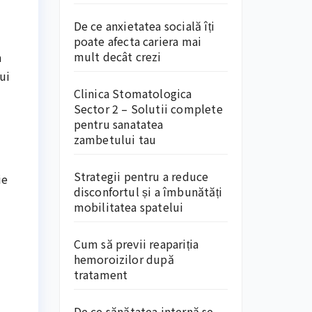
De ce anxietatea socială îți
poate afecta cariera mai
mult decât crezi
a
ui
Clinica Stomatologica
Sector 2 – Solutii complete
pentru sanatatea
zambetului tau
Strategii pentru a reduce
ie
disconfortul și a îmbunătăți
mobilitatea spatelui
Cum să previi reapariția
hemoroizilor după
tratament
De ce sănătatea internă se