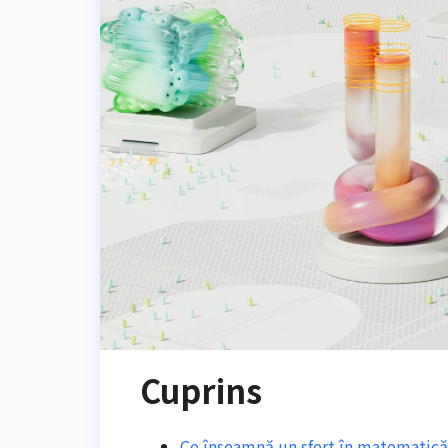
Cuprins
Ce înseamnă un sfert în matematică