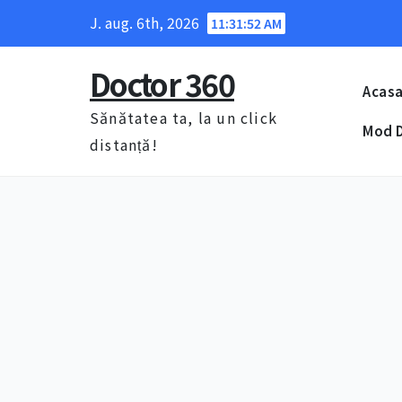
Skip
J. aug. 6th, 2026
11:31:52 AM
to
content
Doctor 360
Acas
Sănătatea ta, la un click
Mod D
distanță!