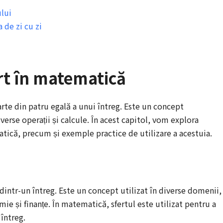
ului
a de zi cu zi
rt în matematică
parte din patru egală a unui întreg. Este un concept
erse operații și calcule. În acest capitol, vom explora
matică, precum și exemple practice de utilizare a acestuia.
4 dintr-un întreg. Este un concept utilizat în diverse domenii,
ie și finanțe. În matematică, sfertul este utilizat pentru a
întreg.