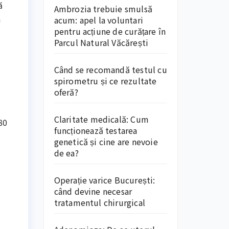
ă
Ambrozia trebuie smulsă
n
acum: apel la voluntari
pentru acțiune de curățare în
Parcul Natural Văcărești
Când se recomandă testul cu
spirometru și ce rezultate
oferă?
Claritate medicală: Cum
80
funcționează testarea
genetică și cine are nevoie
de ea?
Operație varice București:
când devine necesar
tratamentul chirurgical