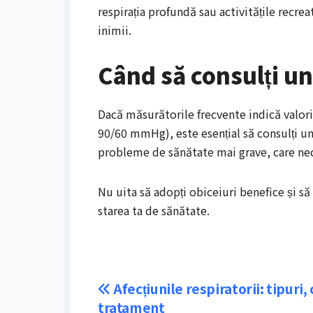
respirația profundă sau activitățile recrea
inimii.
Când să consulți u
Dacă măsurătorile frecvente indică valor
90/60 mmHg), este esențial să consulți u
probleme de sănătate mai grave, care nec
Nu uita să adopți obiceiuri benefice și să 
starea ta de sănătate.
Navigare
Afecțiunile respiratorii: tipuri,
tratament