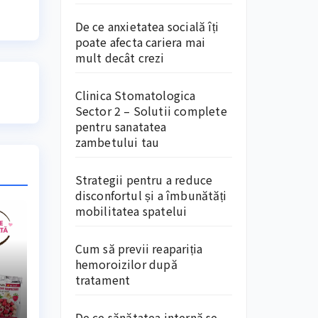
De ce anxietatea socială îți
poate afecta cariera mai
mult decât crezi
Clinica Stomatologica
Sector 2 – Solutii complete
pentru sanatatea
zambetului tau
Strategii pentru a reduce
disconfortul și a îmbunătăți
mobilitatea spatelui
Cum să previi reapariția
hemoroizilor după
tratament
De ce sănătatea internă se