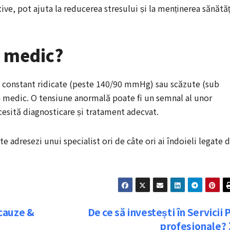
tive, pot ajuta la reducerea stresului și la menținerea sănătăț
n medic?
i constant ridicate (peste 140/90 mmHg) sau scăzute (sub
n medic. O tensiune anormală poate fi un semnal al unor
esită diagnosticare și tratament adecvat.
te adresezi unui specialist ori de câte ori ai îndoieli legate 
 cauze &
De ce să investești în Servicii 
profesionale?