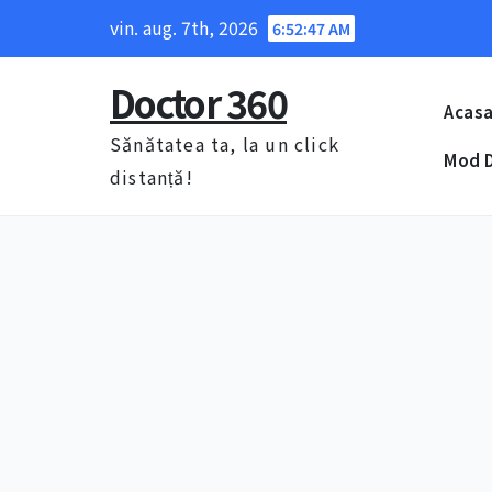
Skip
vin. aug. 7th, 2026
6:52:48 AM
to
content
Doctor 360
Acas
Sănătatea ta, la un click
Mod D
distanță!