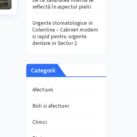
ă
reflectă în aspectul pielii
l
ar
Urgente stomatologice in
Colentina – Cabinet modern
si rapid pentru urgente
de
dentare in Sector 2
Categorii
Afectiuni
Boli si afectiuni
Clinici