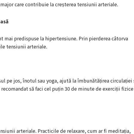
ajor care contribuie la creșterea tensiunii arteriale.
oasă
 mai predispuse la hipertensiune. Prin pierderea câtorva
le tensiunii arteriale.
 pe jos, înotul sau yoga, ajută la îmbunătățirea circulației 
recomandat să faci cel puțin 30 de minute de exerciții fizice
nsiunii arteriale. Practicile de relaxare, cum ar fi meditația,