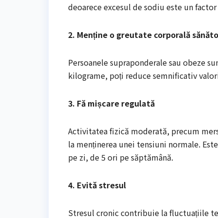
deoarece excesul de sodiu este un factor m
2. Menține o greutate corporală sănăt
Persoanele supraponderale sau obeze sunt
kilograme, poți reduce semnificativ valori
3. Fă mișcare regulată
Activitatea fizică moderată, precum mersul
la menținerea unei tensiuni normale. Este 
pe zi, de 5 ori pe săptămână.
4. Evită stresul
Stresul cronic contribuie la fluctuațiile te