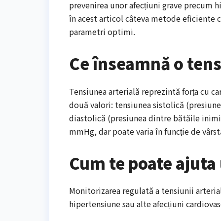
prevenirea unor afecțiuni grave precum h
în acest articol câteva metode eficiente c
parametri optimi.
Ce înseamnă o ten
Tensiunea arterială reprezintă forța cu ca
două valori: tensiunea sistolică (presiune
diastolică (presiunea dintre bătăile inimi
mmHg, dar poate varia în funcție de vârstă,
Cum te poate ajuta
Monitorizarea regulată a tensiunii arterial
hipertensiune sau alte afecțiuni cardiova