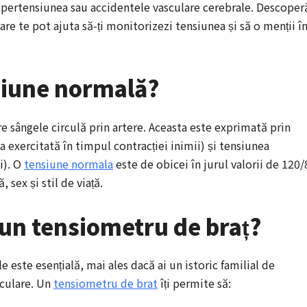
ipertensiunea sau accidentele vasculare cerebrale. Descoper
are te pot ajuta să-ți monitorizezi tensiunea și să o menții î
siune normală?
re sângele circulă prin artere. Aceasta este exprimată prin
a exercitată în timpul contracției inimii) și tensiunea
i). O
tensiune normala
este de obicei în jurul valorii de 120/
 sex și stil de viață.
 un tensiometru de braț?
e este esențială, mai ales dacă ai un istoric familial de
sculare. Un
tensiometru de brat
îți permite să: