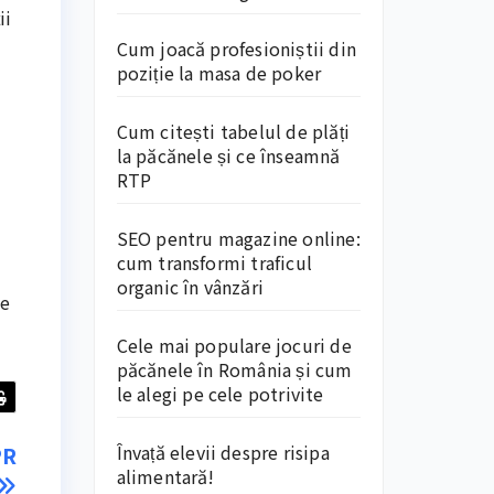
ii
Cum joacă profesioniștii din
poziție la masa de poker
Cum citești tabelul de plăți
la păcănele și ce înseamnă
RTP
SEO pentru magazine online:
cum transformi traficul
organic în vânzări
de
Cele mai populare jocuri de
păcănele în România și cum
le alegi pe cele potrivite
Învață elevii despre risipa
PR
alimentară!