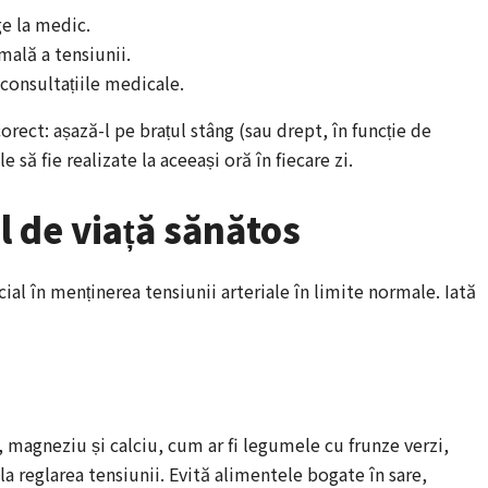
ge la medic.
rmală a tensiunii.
u consultațiile medicale.
orect: așază-l pe brațul stâng (sau drept, în funcție de
 să fie realizate la aceeași oră în fiecare zi.
l de viață sănătos
ucial în menținerea tensiunii arteriale în limite normale. Iată
magneziu și calciu, cum ar fi legumele cu frunze verzi,
la reglarea tensiunii. Evită alimentele bogate în sare,