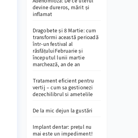
Adenomioza: De ce uterul
devine dureros, mărit și
inflamat
Dragobete și 8 Martie: cum
transformi această perioadă
într-un festival al
răsfățuluiFebruarie și
începutul lunii martie
marchează, an de an
Tratament eficient pentru
vertij – cum sa gestionezi
dezechilibrul si ametelile
De la mic dejun la gustări
Implant dentar: prețul nu
mai este un impediment!