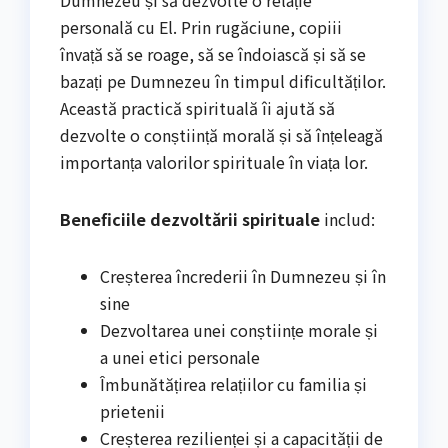
Dumnezeu și să dezvolte o relație
personală cu El. Prin rugăciune, copiii
învață să se roage, să se îndoiască și să se
bazați pe Dumnezeu în timpul dificultăților.
Această practică spirituală îi ajută să
dezvolte o conștiință morală și să înțeleagă
importanța valorilor spirituale în viața lor.
Beneficiile dezvoltării spirituale
includ:
Creșterea încrederii în Dumnezeu și în
sine
Dezvoltarea unei conștiințe morale și
a unei etici personale
Îmbunătățirea relațiilor cu familia și
prietenii
Creșterea rezilienței și a capacității de