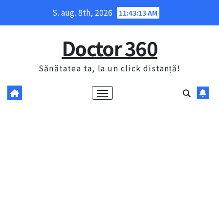
Skip
S. aug. 8th, 2026
11:43:14 AM
to
content
Doctor 360
Sănătatea ta, la un click distanță!