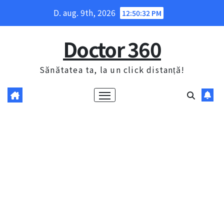
Skip
D. aug. 9th, 2026
12:50:33 PM
to
content
Doctor 360
Sănătatea ta, la un click distanță!