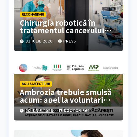
RECOMANDARI
Chirurgia robotică în
tratamentul cancerului
colorectal
31 IULIE 2026
PRESS
BOLI SI AFECTIUNI
Ambrozia trebuie smulsă
acum: apel la voluntari
pentru acțiune de curățare
10 IUNIE 2026
DOCTOR 360
în Parcul Natural
Văcărești