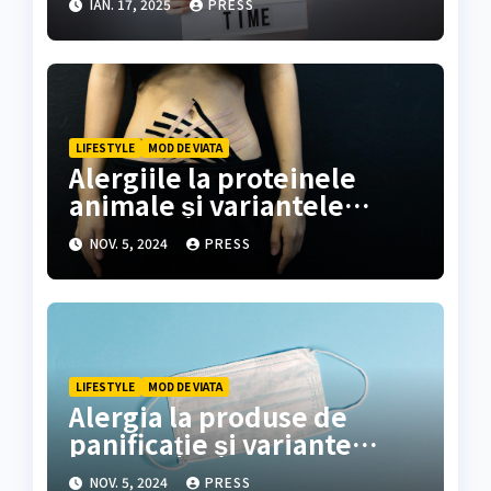
IAN. 17, 2025
PRESS
face sau de a planifica
ceva?
LIFESTYLE
MOD DE VIATA
Alergiile la proteinele
animale și variantele
vegetale
NOV. 5, 2024
PRESS
LIFESTYLE
MOD DE VIATA
Alergia la produse de
panificație și variante
sigure
NOV. 5, 2024
PRESS