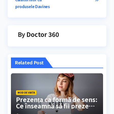
articole
produsele Davines
By
Doctor 360
Related Post
MOD DE VIATA
Prezența ca formă de sens:
Ce înseamnă să fii prezent
în moment, dincolo de a