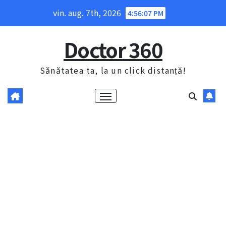
Skip
vin. aug. 7th, 2026
4:56:08 PM
to
content
Doctor 360
Sănătatea ta, la un click distanță!