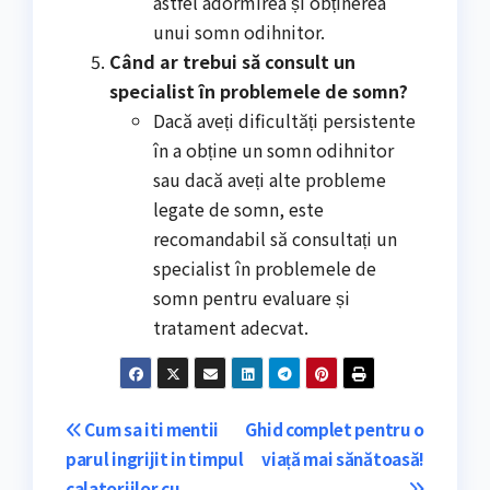
astfel adormirea și obținerea
unui somn odihnitor.
Când ar trebui să consult un
specialist în problemele de somn?
Dacă aveți dificultăți persistente
în a obține un somn odihnitor
sau dacă aveți alte probleme
legate de somn, este
recomandabil să consultați un
specialist în problemele de
somn pentru evaluare și
tratament adecvat.
Navigare
Cum sa iti mentii
Ghid complet pentru o
parul ingrijit in timpul
viață mai sănătoasă!
în
calatoriilor cu