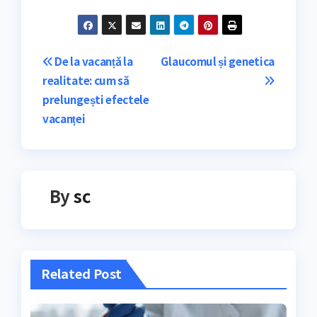
Navigare
De la vacanță la
Glaucomul și genetica
realitate: cum să
în
prelungești efectele
articole
vacanței
By
sc
Related Post