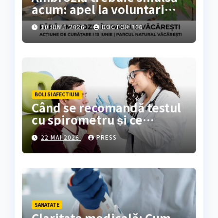
acum: apel la voluntari
pentru acțiune de curățare
10 IUNIE 2026
DOCTOR 360
în Parcul Natural
Văcărești
BOLI SI AFECTIUNI
Când se recomandă testul
cu spirometru și ce
rezultate oferă?
22 MAI 2026
PRESS
SANATATE
Claritate medicală: Cum