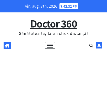
Skip
vin. aug. 7th, 2026
7:42:33 PM
to
content
Doctor 360
Sănătatea ta, la un click distanță!