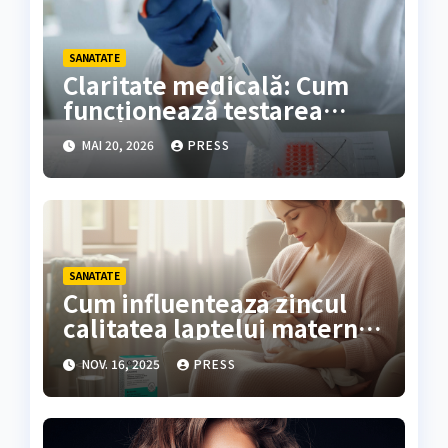
SANATATE
Claritate medicală: Cum
funcționează testarea
genetică și cine are nevoie
MAI 20, 2026
PRESS
de ea?
SANATATE
Cum influenteaza zincul
calitatea laptelui matern si
dezvoltarea sugarului?
NOV. 16, 2025
PRESS