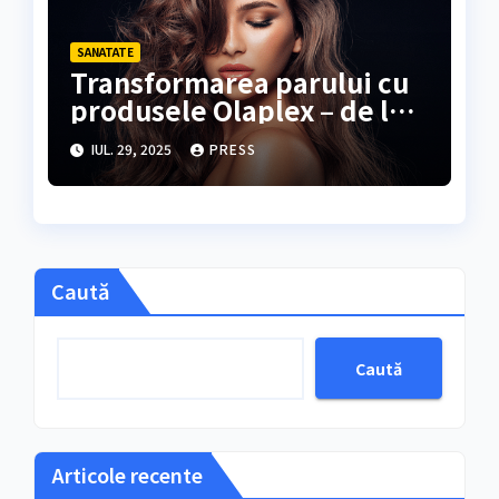
SANATATE
Transformarea parului cu
produsele Olaplex – de la
fir fragil la par sanatos
IUL. 29, 2025
PRESS
Caută
Caută
Articole recente