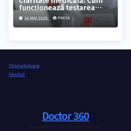
funcționează testarea
genetică și cine are
20 MAI 2026
PRESS
nevoie de ea?
Stomatologie
Dentist
Doctor 360
Sănătatea ta, la un click distanță!