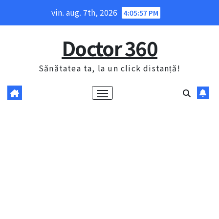
Skip
vin. aug. 7th, 2026
4:05:58 PM
to
content
Doctor 360
Sănătatea ta, la un click distanță!