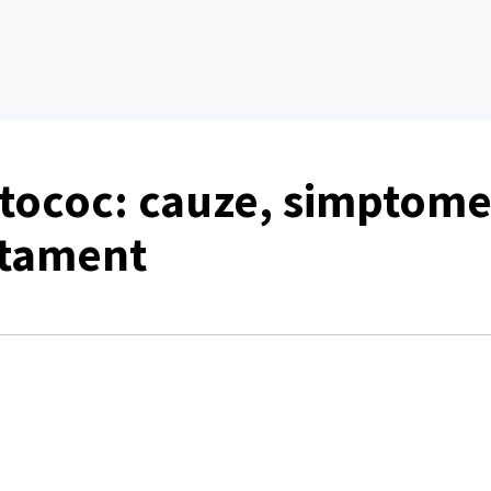
ptococ: cauze, simptome
atament