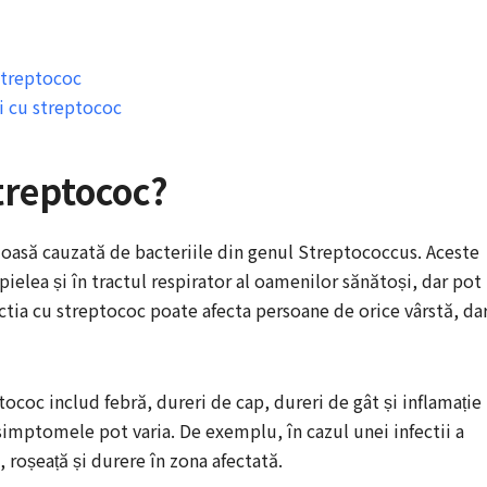
streptococ
ei cu streptococ
streptococ?
țioasă cauzată de bacteriile din genul Streptococcus. Aceste
ielea și în tractul respirator al oamenilor sănătoși, dar pot
ctia cu streptococ poate afecta persoane de orice vârstă, da
tococ includ febră, dureri de cap, dureri de gât și inflamație
, simptomele pot varia. De exemplu, în cazul unei infectii a
 roșeață și durere în zona afectată.