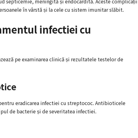
lud septicemie, meningită și endocardită. Aceste complicații
 persoanele în vârstă și la cele cu sistem imunitar slăbit.
amentul infectiei cu
azează pe examinarea clinică și rezultatele testelor de
tice
pentru eradicarea infectiei cu streptococ. Antibioticele
ipul de bacterie și de severitatea infectiei.