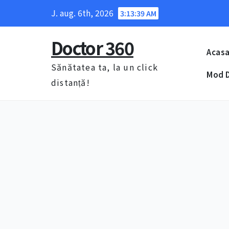
Skip
J. aug. 6th, 2026
3:13:39 AM
to
content
Doctor 360
Acas
Sănătatea ta, la un click
Mod D
distanță!