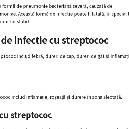
o formă de pneumonie bacteriană severă, cauzată de
oniae. Această formă de infectie poate fi fatală, în special 
munitar slăbit.
e infectie cu streptococ
ptococ includ febră, dureri de cap, dureri de gât și inflamaț
coc includ inflamație, roșeață și durere în zona afectată.
 cu streptococ