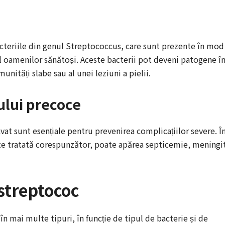
acteriile din genul Streptococcus, care sunt prezente în mod
 al oamenilor sănătoși. Aceste bacterii pot deveni patogene î
unități slabe sau al unei leziuni a pielii.
ului precoce
at sunt esențiale pentru prevenirea complicațiilor severe. Î
este tratată corespunzător, poate apărea septicemie, meningi
 streptococ
 în mai multe tipuri, în funcție de tipul de bacterie și de