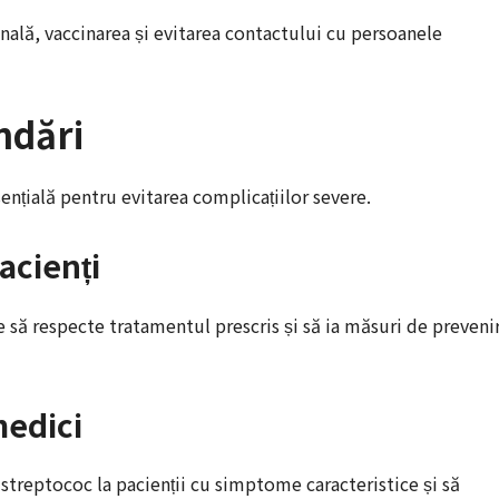
nală, vaccinarea și evitarea contactului cu persoanele
ndări
ențială pentru evitarea complicațiilor severe.
acienți
e să respecte tratamentul prescris și să ia măsuri de preveni
edici
 streptococ la pacienții cu simptome caracteristice și să