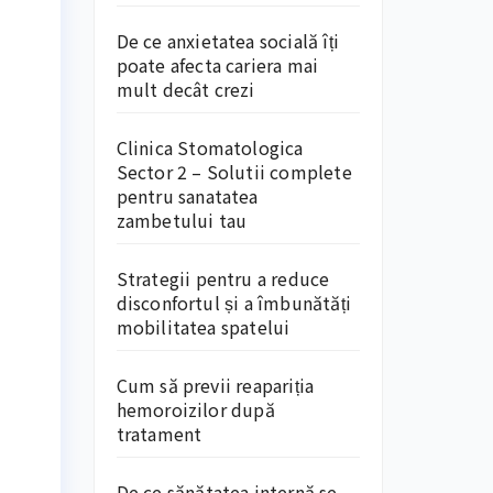
De ce anxietatea socială îți
poate afecta cariera mai
mult decât crezi
Clinica Stomatologica
Sector 2 – Solutii complete
pentru sanatatea
zambetului tau
Strategii pentru a reduce
disconfortul și a îmbunătăți
mobilitatea spatelui
Cum să previi reapariția
hemoroizilor după
tratament
De ce sănătatea internă se