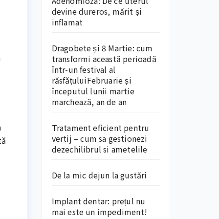
Adenomioza: De ce uterul
devine dureros, mărit și
inflamat
Dragobete și 8 Martie: cum
n
transformi această perioadă
într-un festival al
răsfățuluiFebruarie și
începutul lunii martie
marchează, an de an
n
Tratament eficient pentru
vertij – cum sa gestionezi
tă
dezechilibrul si ametelile
De la mic dejun la gustări
Implant dentar: prețul nu
mai este un impediment!