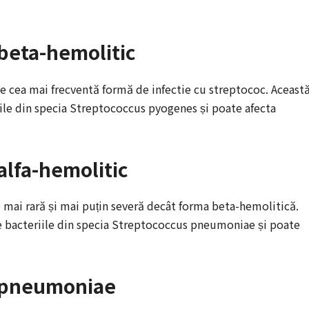
 beta-hemolitic
e cea mai frecventă formă de infectie cu streptococ. Aceast
iile din specia Streptococcus pyogenes și poate afecta
alfa-hemolitic
e mai rară și mai puțin severă decât forma beta-hemolitică.
e bacteriile din specia Streptococcus pneumoniae și poate
c pneumoniae