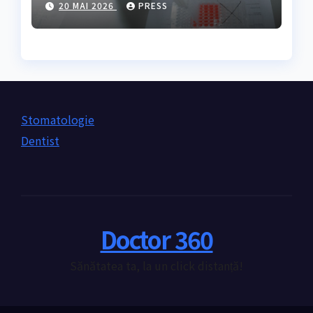
20 MAI 2026
PRESS
nevoie de ea?
Stomatologie
Dentist
Doctor 360
Sănătatea ta, la un click distanță!