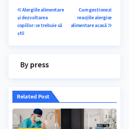
Navigare
Alergiile alimentare
Cum gestionezi
și dezvoltarea
reacțiile alergice
în
copiilor: ce trebuie să
alimentare acasă
articole
știi
By
press
Related Post