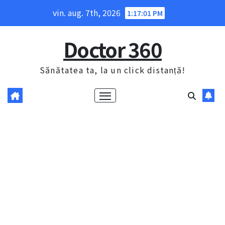
Skip
vin. aug. 7th, 2026
1:17:02 PM
to
content
Doctor 360
Sănătatea ta, la un click distanță!