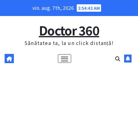
Skip
vin. aug. 7th, 2026
3:54:44 AM
to
content
Doctor 360
Sănătatea ta, la un click distanță!