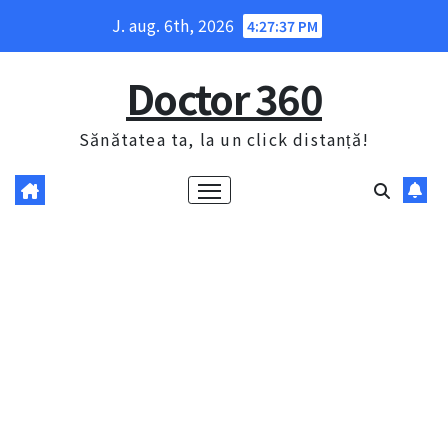
Skip
J. aug. 6th, 2026
4:27:38 PM
to
content
Doctor 360
Sănătatea ta, la un click distanță!