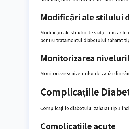
Modificări ale stilului 
Modificări ale stilului de viață, cum ar fi
pentru tratamentul diabetului zaharat tip
Monitorizarea niveluri
Monitorizarea nivelurilor de zahăr din s
Complicațiile Diabe
Complicațiile diabetului zaharat tip 1 in
Complicațiile acute