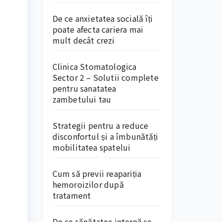
De ce anxietatea socială îți
poate afecta cariera mai
mult decât crezi
Clinica Stomatologica
Sector 2 – Solutii complete
pentru sanatatea
zambetului tau
Strategii pentru a reduce
disconfortul și a îmbunătăți
mobilitatea spatelui
Cum să previi reapariția
hemoroizilor după
tratament
De ce sănătatea internă se