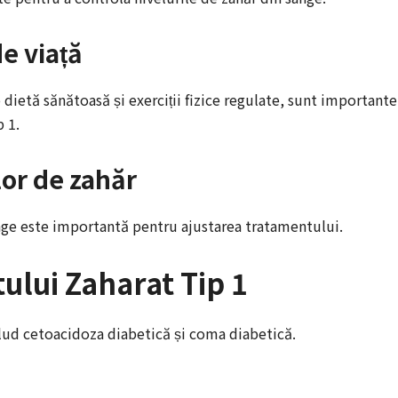
de viață
 o dietă sănătoasă și exerciții fizice regulate, sunt importante
 1.
lor de zahăr
ânge este importantă pentru ajustarea tratamentului.
tului Zaharat Tip 1
clud cetoacidoza diabetică și coma diabetică.