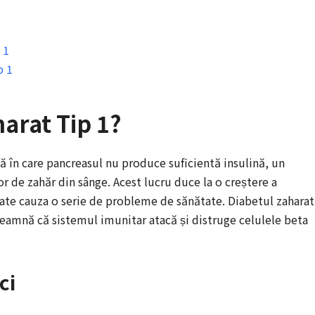
 1
p 1
harat Tip 1?
că în care pancreasul nu produce suficientă insulină, un
r de zahăr din sânge. Acest lucru duce la o creștere a
oate cauza o serie de probleme de sănătate. Diabetul zaharat
seamnă că sistemul imunitar atacă și distruge celulele beta
ci