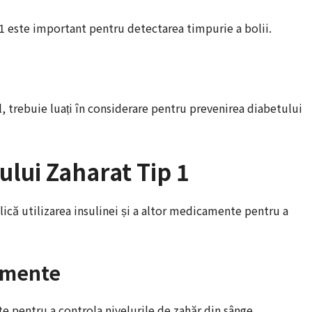
1 este important pentru detectarea timpurie a bolii.
ial, trebuie luați în considerare pentru prevenirea diabetului
lui Zaharat Tip 1
ică utilizarea insulinei și a altor medicamente pentru a
camente
te pentru a controla nivelurile de zahăr din sânge.