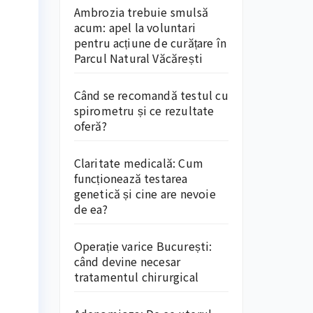
Ambrozia trebuie smulsă
acum: apel la voluntari
pentru acțiune de curățare în
Parcul Natural Văcărești
Când se recomandă testul cu
spirometru și ce rezultate
oferă?
Claritate medicală: Cum
funcționează testarea
genetică și cine are nevoie
de ea?
Operație varice București:
când devine necesar
tratamentul chirurgical