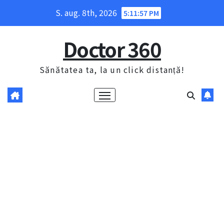
Skip
S. aug. 8th, 2026
5:11:58 PM
to
content
Doctor 360
Sănătatea ta, la un click distanță!