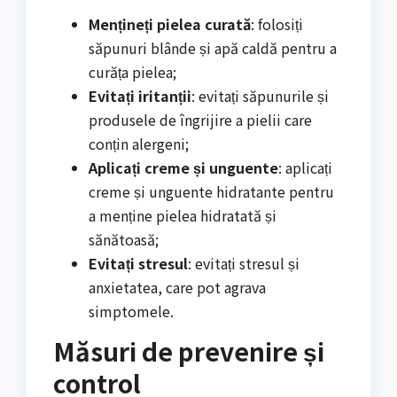
Mențineți pielea curată
: folosiți
săpunuri blânde și apă caldă pentru a
curăța pielea;
Evitați iritanții
: evitați săpunurile și
produsele de îngrijire a pielii care
conțin alergeni;
Aplicați creme și unguente
: aplicați
creme și unguente hidratante pentru
a menține pielea hidratată și
sănătoasă;
Evitați stresul
: evitați stresul și
anxietatea, care pot agrava
simptomele.
Măsuri de prevenire și
control