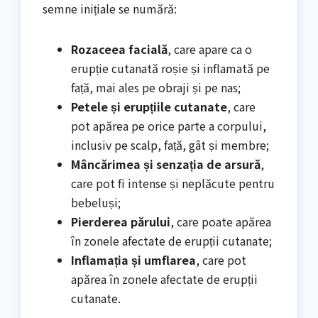
semne inițiale se numără:
Rozaceea facială
, care apare ca o
erupție cutanată roșie și inflamată pe
față, mai ales pe obraji și pe nas;
Petele și erupțiile cutanate
, care
pot apărea pe orice parte a corpului,
inclusiv pe scalp, față, gât și membre;
Mâncărimea și senzația de arsură
,
care pot fi intense și neplăcute pentru
bebeluși;
Pierderea părului
, care poate apărea
în zonele afectate de erupții cutanate;
Inflamația și umflarea
, care pot
apărea în zonele afectate de erupții
cutanate.