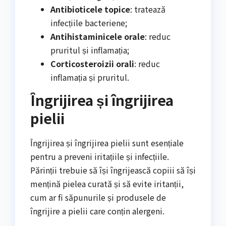
Antibioticele topice
: tratează
infecțiile bacteriene;
Antihistaminicele orale
: reduc
pruritul și inflamația;
Corticosteroizii orali
: reduc
inflamația și pruritul.
Îngrijirea și îngrijirea
pielii
Îngrijirea și îngrijirea pielii sunt esențiale
pentru a preveni iritațiile și infecțiile.
Părinții trebuie să își îngrijească copiii să își
mențină pielea curată și să evite iritanții,
cum ar fi săpunurile și produsele de
îngrijire a pielii care conțin alergeni.