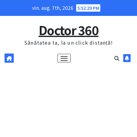
Skip
vin. aug. 7th, 2026
5:52:30 PM
to
content
Doctor 360
Sănătatea ta, la un click distanță!