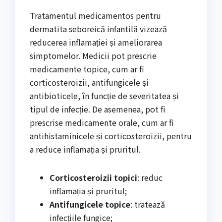
Tratamentul medicamentos pentru
dermatita seboreică infantilă vizează
reducerea inflamației și ameliorarea
simptomelor. Medicii pot prescrie
medicamente topice, cum ar fi
corticosteroizii, antifungicele și
antibioticele, în funcție de severitatea și
tipul de infecție. De asemenea, pot fi
prescrise medicamente orale, cum ar fi
antihistaminicele și corticosteroizii, pentru
a reduce inflamația și pruritul.
Corticosteroizii topici
: reduc
inflamația și pruritul;
Antifungicele topice
: tratează
infecțiile fungice;