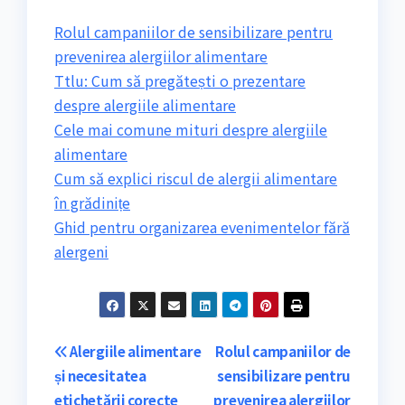
Rolul campaniilor de sensibilizare pentru
prevenirea alergiilor alimentare
Ttlu: Cum să pregătești o prezentare
despre alergiile alimentare
Cele mai comune mituri despre alergiile
alimentare
Cum să explici riscul de alergii alimentare
în grădinițe
Ghid pentru organizarea evenimentelor fără
alergeni
Navigare
Alergiile alimentare
Rolul campaniilor de
și necesitatea
sensibilizare pentru
în
etichetării corecte
prevenirea alergiilor