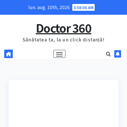
Skip
lun. aug. 10th, 2026
3:58:07 AM
to
content
Doctor 360
Sănătatea ta, la un click distanță!