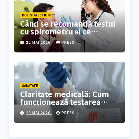
BOLI SI AFECTIUNI
Când se recomandă testul
cu spirometru și ce
rezultate oferă?
22 MAI 2026
PRESS
SANATATE
Claritate medicală: Cum
funcționează testarea
genetică și cine are
20 MAI 2026
PRESS
nevoie de ea?