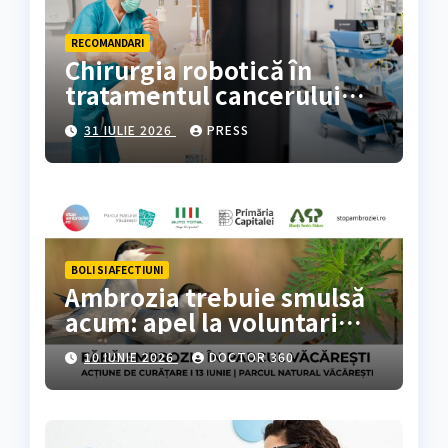
RECOMANDARI
Chirurgia robotică în
tratamentul cancerului
colorectal
31 IULIE 2026
PRESS
BOLI SI AFECTIUNI
Ambrozia trebuie smulsă
acum: apel la voluntari
pentru acțiune de curățare
10 IUNIE 2026
DOCTOR 360
în Parcul Natural
Văcărești