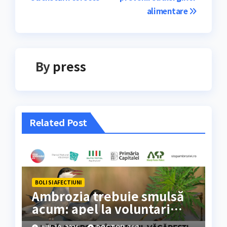
articole
alimentare
By
press
Related Post
BOLI SI AFECTIUNI
Ambrozia trebuie smulsă
acum: apel la voluntari
pentru acțiune de curățare
IUN. 10, 2026
DOCTOR 360