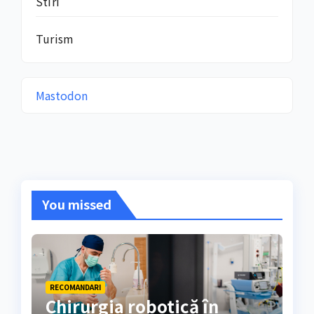
Stiri
Turism
Mastodon
You missed
RECOMANDARI
Chirurgia robotică în