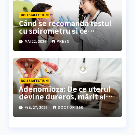
BOLI SI AFECTIUNI
Când se recomandă testul
cu spirometru și ce
rezultate oferă?
MAI 22, 2026
PRESS
BOLI SI AFECTIUNI
Adenomioza: De ce uterul
devine dureros, mărit și
inflamat
FEB. 27, 2026
DOCTOR 360