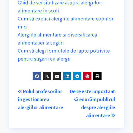
Ghid de sensibilizare asupra alergiilor
alimentare în școli
Cum să explici alergiile alimentare copiilor
mici
Alergiile alimentare și diversificarea
alimentației la sugari
Cum să alegi formulele de lapte potrivite
pentru sugarii cu alergii
Navigare
Rolul profesorilor
De ce este important
în gestionarea
să educăm publicul
în
alergiilor alimentare
despre alergiile
articole
alimentare