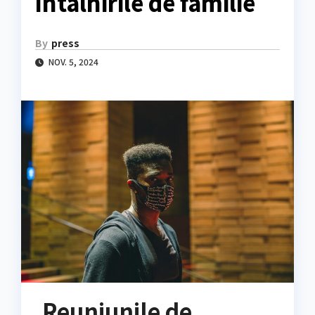
întâlnirile de familie
By
press
NOV. 5, 2024
Reuniunile de