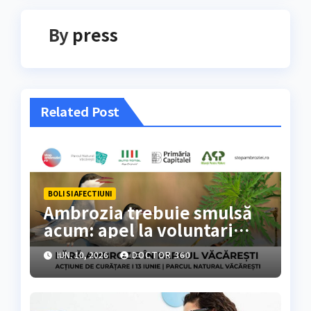
By
press
Related Post
BOLI SI AFECTIUNI
Ambrozia trebuie smulsă
acum: apel la voluntari
pentru acțiune de curățare
IUN. 10, 2026
DOCTOR 360
în Parcul Natural Văcărești