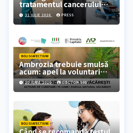
tratamentul cancerului
colorectal
31 IULIE 2026
PRESS
BOLI SI AFECTIUNI
Ambrozia trebuie smulsă
acum: apel la voluntari
pentru acțiune de curățare
10 IUNIE 2026
DOCTOR 360
în Parcul Natural
Văcărești
BOLI SI AFECTIUNI
Când se recomandă testul