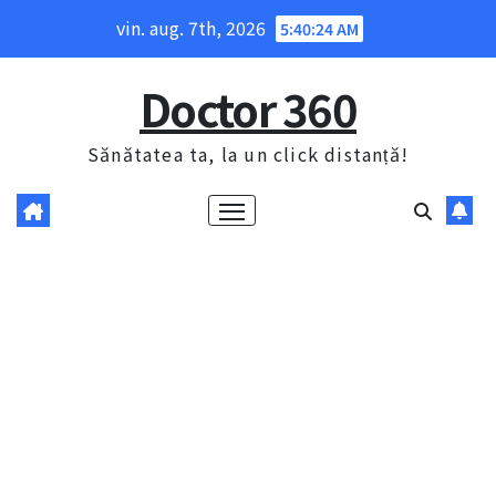
Skip
vin. aug. 7th, 2026
5:40:25 AM
to
content
Doctor 360
Sănătatea ta, la un click distanță!