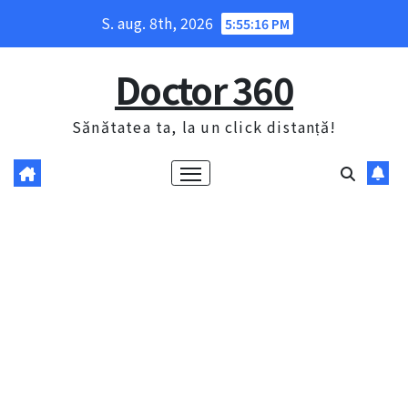
Skip
S. aug. 8th, 2026
5:55:17 PM
to
content
Doctor 360
Sănătatea ta, la un click distanță!