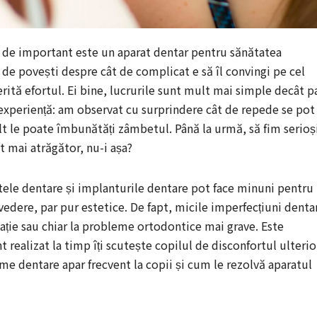
t de important este un aparat dentar pentru sănătatea
l de povești despre cât de complicat e să îl convingi pe cel
rită efortul. Ei bine, lucrurile sunt mult mai simple decât p
e experiență: am observat cu surprindere cât de repede se pot
ult le poate îmbunătăți zâmbetul. Până la urmă, să fim serioș
t mai atrăgător, nu-i așa?
ratele dentare și implanturile dentare pot face minuni pentru
edere, par pur estetice. De fapt, micile imperfecțiuni denta
cație sau chiar la probleme ortodontice mai grave. Este
alizat la timp îți scutește copilul de disconfortul ulterio
e dentare apar frecvent la copii și cum le rezolvă aparatul