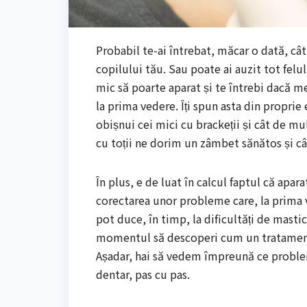
Probabil te-ai întrebat, măcar o dată, câ
copilului tău. Sau poate ai auzit tot felu
mic să poarte aparat și te întrebi dacă me
la prima vedere. Îți spun asta din propri
obișnui cei mici cu brackeții și cât de m
cu toții ne dorim un zâmbet sănătos și câ
În plus, e de luat în calcul faptul că apa
corectarea unor probleme care, la prima v
pot duce, în timp, la dificultăți de masti
momentul să descoperi cum un tratament re
Așadar, hai să vedem împreună ce problem
dentar, pas cu pas.