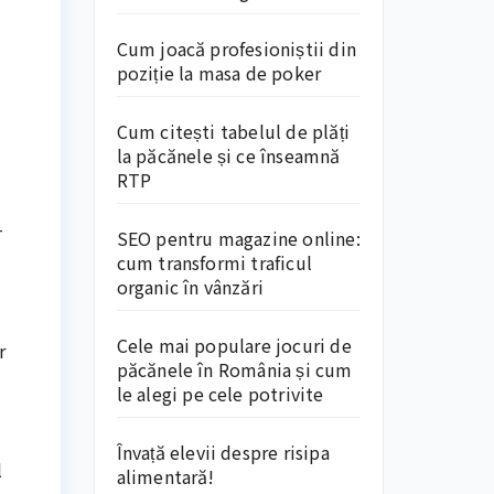
Cum joacă profesioniștii din
poziție la masa de poker
Cum citești tabelul de plăți
la păcănele și ce înseamnă
RTP
-
SEO pentru magazine online:
cum transformi traficul
organic în vânzări
Cele mai populare jocuri de
r
păcănele în România și cum
le alegi pe cele potrivite
Învață elevii despre risipa
l
alimentară!