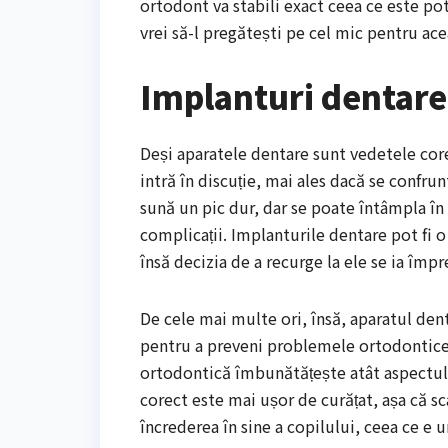
ortodont va stabili exact ceea ce este po
vrei să-l pregătești pe cel mic pentru ac
Implanturi dentare l
Deși aparatele dentare sunt vedetele core
intră în discuție, mai ales dacă se confrun
sună un pic dur, dar se poate întâmpla în 
complicații. Implanturile dentare pot fi o 
însă decizia de a recurge la ele se ia împ
De cele mai multe ori, însă, aparatul dent
pentru a preveni problemele ortodontice gr
ortodontică îmbunătățește atât aspectul, c
corect este mai ușor de curățat, așa că sc
încrederea în sine a copilului, ceea ce e 