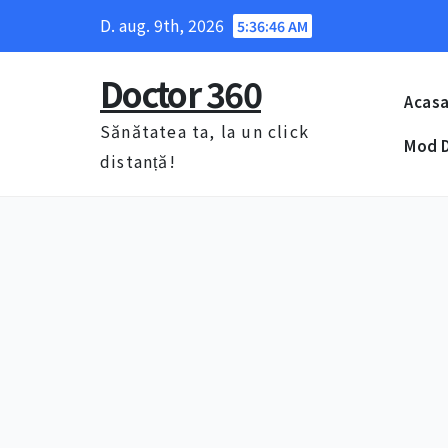
Skip
D. aug. 9th, 2026
5:36:47 AM
to
content
Doctor 360
Acas
Sănătatea ta, la un click
Mod D
distanță!