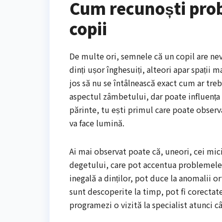
Cum recunoști prob
copii
De multe ori, semnele că un copil are nev
dinți ușor înghesuiți, alteori apar spații 
jos să nu se întâlnească exact cum ar treb
aspectul zâmbetului, dar poate influența 
părinte, tu ești primul care poate observ
va face lumină.
Ai mai observat poate că, uneori, cei mic
degetului, care pot accentua problemele 
inegală a dinților, pot duce la anomalii 
sunt descoperite la timp, pot fi corectate
programezi o vizită la specialist atunci c