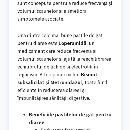
sunt concepute pentru a reduce frecvența și
volumul scaunelor și a ameliora
simptomele asociate.
Una dintre cele mai bune pastile de gat
pentru diaree este
Loperamidă
, un
medicament care reduce frecvența și
volumul scaunelor și ajută la reechilibrarea
echilibrului de lichide și electroliți în
organism. Alte opțiuni includ
Bismut
subsalicilat
și
Metronidazol
, toate fiind
eficiente în reducerea diareei și
îmbunătățirea sănătății digestive.
Beneficiile pastilelor de gat pentru
diaree:
Reducerea frecvenței și