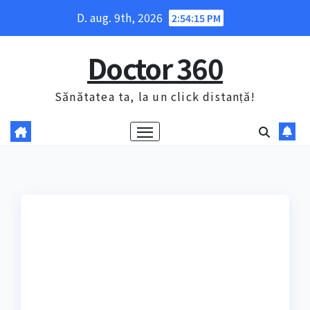
Skip
D. aug. 9th, 2026
2:54:17 PM
to
content
Doctor 360
Sănătatea ta, la un click distanță!