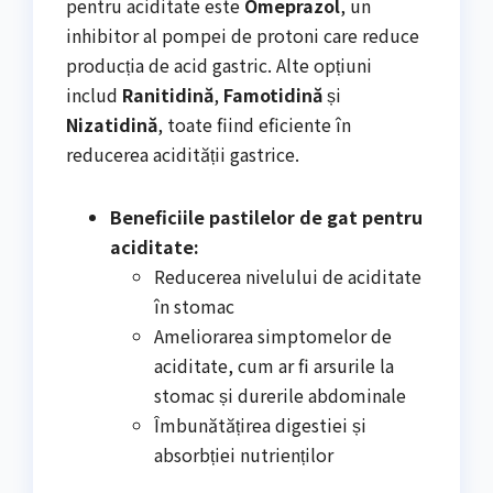
pentru aciditate este
Omeprazol
, un
inhibitor al pompei de protoni care reduce
producția de acid gastric. Alte opțiuni
includ
Ranitidină
,
Famotidină
și
Nizatidină
, toate fiind eficiente în
reducerea acidității gastrice.
Beneficiile pastilelor de gat pentru
aciditate:
Reducerea nivelului de aciditate
în stomac
Ameliorarea simptomelor de
aciditate, cum ar fi arsurile la
stomac și durerile abdominale
Îmbunătățirea digestiei și
absorbției nutrienților