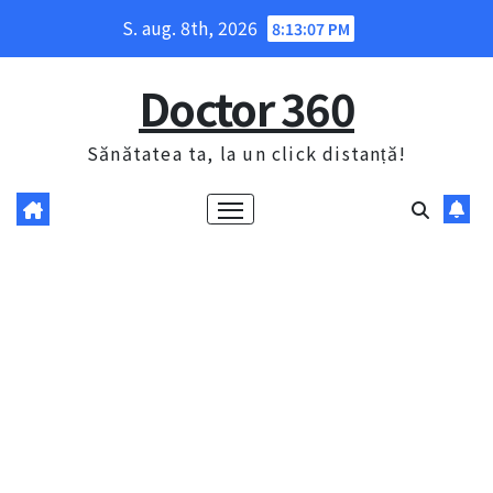
Skip
S. aug. 8th, 2026
8:13:08 PM
to
content
Doctor 360
Sănătatea ta, la un click distanță!