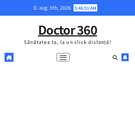
Skip
D. aug. 9th, 2026
5:46:52 AM
to
content
Doctor 360
Sănătatea ta, la un click distanță!