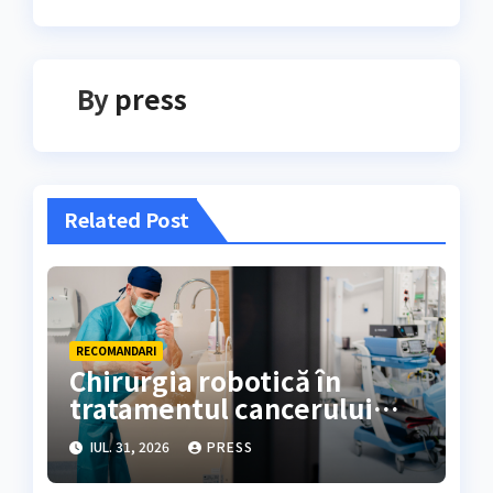
By
press
Related Post
RECOMANDARI
Chirurgia robotică în
tratamentul cancerului
colorectal
IUL. 31, 2026
PRESS