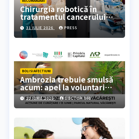
RECOMANDARI
Chirurgia robotică în
tratamentul cancerului
colorectal
31 IULIE 2026
PRESS
BOLI SI AFECTIUNI
Ambrozia trebuie smulsă
acum: apel la voluntari
pentru acțiune de curățare
10 IUNIE 2026
DOCTOR 360
în Parcul Natural
Văcărești