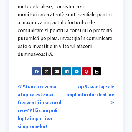
metodele alese, consistența și
monitorizarea atentă sunt esențiale pentru
a maximiza impactul eforturilor de
comunicare și pentru a construi o prezență
puternică pe piață. Investiția în comunicare
este o investiție în viitorul afacerii
dumneavoastră.
Navigare
Știai că eczema
Top 5 avantaje ale
atopică este mai
implanturilor dentare
în
frecventă în sezonul
articole
rece? Află cum poți
lupta împotriva
simptomelor!