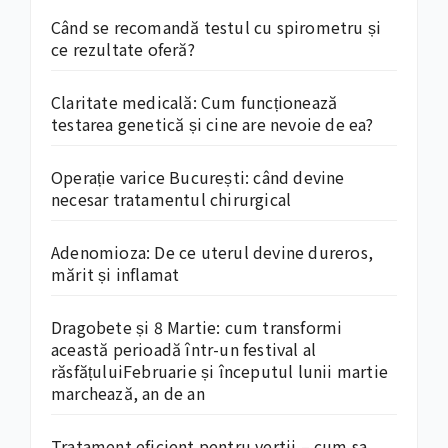
Când se recomandă testul cu spirometru și
ce rezultate oferă?
Claritate medicală: Cum funcționează
testarea genetică și cine are nevoie de ea?
Operație varice București: când devine
necesar tratamentul chirurgical
Adenomioza: De ce uterul devine dureros,
mărit și inflamat
Dragobete și 8 Martie: cum transformi
această perioadă într-un festival al
răsfățuluiFebruarie și începutul lunii martie
marchează, an de an
Tratament eficient pentru vertij – cum sa