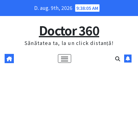
Skip
D. aug. 9th, 2026
9:38:06 AM
to
content
Doctor 360
Sănătatea ta, la un click distanță!