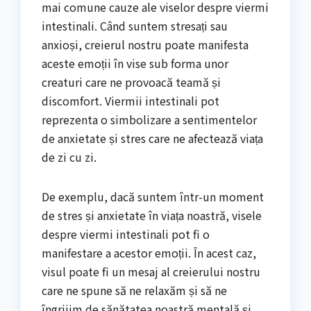
mai comune cauze ale viselor despre viermi
intestinali. Când suntem stresați sau
anxioși, creierul nostru poate manifesta
aceste emoții în vise sub forma unor
creaturi care ne provoacă teamă și
discomfort. Viermii intestinali pot
reprezenta o simbolizare a sentimentelor
de anxietate și stres care ne afectează viața
de zi cu zi.
De exemplu, dacă suntem într-un moment
de stres și anxietate în viața noastră, visele
despre viermi intestinali pot fi o
manifestare a acestor emoții. În acest caz,
visul poate fi un mesaj al creierului nostru
care ne spune să ne relaxăm și să ne
îngrijim de sănătatea noastră mentală și