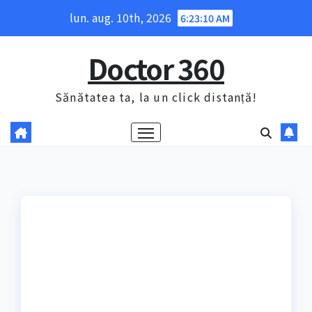
Skip
lun. aug. 10th, 2026
6:23:11 AM
to
content
Doctor 360
Sănătatea ta, la un click distanță!