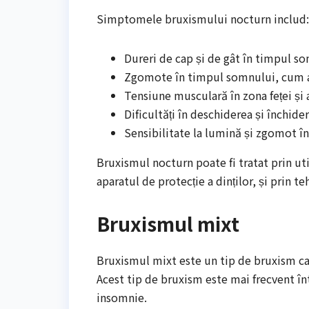
Simptomele bruxismului nocturn includ:
Dureri de cap și de gât în timpul s
Zgomote în timpul somnului, cum ar 
Tensiune musculară în zona feței și
Dificultăți în deschiderea și închid
Sensibilitate la lumină și zgomot 
Bruxismul nocturn poate fi tratat prin util
aparatul de protecție a dinților, și prin t
Bruxismul mixt
Bruxismul mixt este un tip de bruxism ca
Acest tip de bruxism este mai frecvent înt
insomnie.