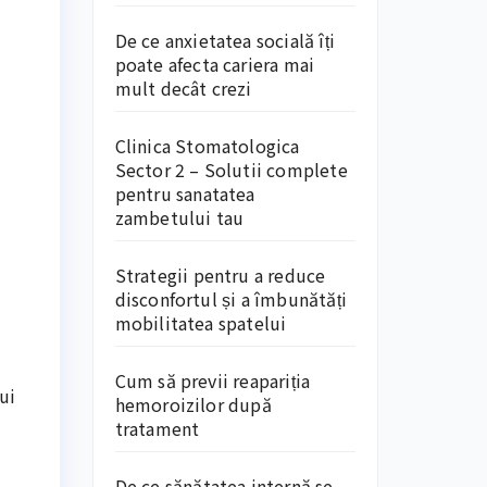
De ce anxietatea socială îți
poate afecta cariera mai
mult decât crezi
Clinica Stomatologica
Sector 2 – Solutii complete
pentru sanatatea
zambetului tau
Strategii pentru a reduce
disconfortul și a îmbunătăți
mobilitatea spatelui
Cum să previi reapariția
ui
hemoroizilor după
tratament
De ce sănătatea internă se