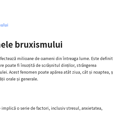
i
mului
mele bruxismului
ectează milioane de oameni din întreaga lume. Este definit
e poate fi însoțită de scrâșnitul dinților, strângerea
ulei. Acest fenomen poate apărea atât ziua, cât și noaptea, ș
ii orale și generale.
plică o serie de factori, inclusiv stresul, anxietatea,