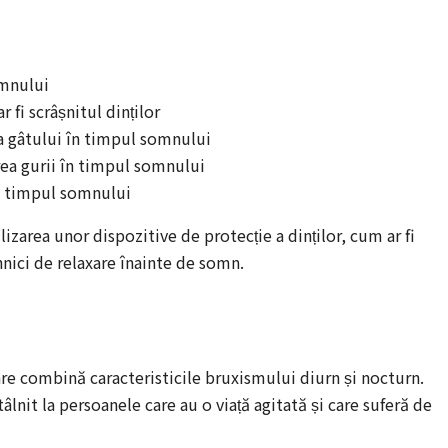
omnului
fi scrâșnitul dinților
 a gâtului în timpul somnului
erea gurii în timpul somnului
în timpul somnului
izarea unor dispozitive de protecție a dinților, cum ar fi
ehnici de relaxare înainte de somn.
re combină caracteristicile bruxismului diurn și nocturn.
âlnit la persoanele care au o viață agitată și care suferă de