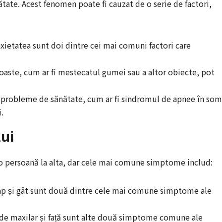
tate. Acest fenomen poate fi cauzat de o serie de factori,
anxietatea sunt doi dintre cei mai comuni factori care
roaste, cum ar fi mestecatul gumei sau a altor obiecte, pot
 probleme de sănătate, cum ar fi sindromul de apnee în som
.
ui
o persoană la alta, dar cele mai comune simptome includ:
cap și gât sunt două dintre cele mai comune simptome ale
e de maxilar și față sunt alte două simptome comune ale