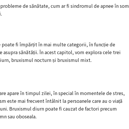
 probleme de sănătate, cum ar fi sindromul de apnee în som
.
oate fi împărțit în mai multe categorii, în funcție de
 asupra sănătății. În acest capitol, vom explora cele trei
diurn, bruxismul nocturn și bruxismul mixt.
re apare în timpul zilei, în special în momentele de stres,
ism este mai frecvent întâlnit la persoanele care au o viață
siuni. Bruxismul diurn poate fi cauzat de factori precum
somn sau oboseala.