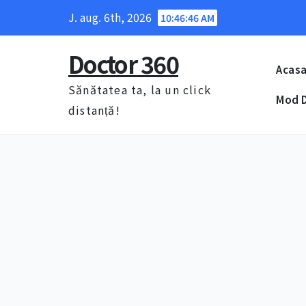
Skip
J. aug. 6th, 2026
10:46:47 AM
to
content
Doctor 360
Acas
Sănătatea ta, la un click
Mod D
distanță!