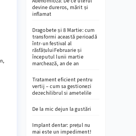
Adenomioza: De ce uterul
devine dureros, mărit și
inflamat
Dragobete și 8 Martie: cum
transformi această perioadă
într-un festival al
răsfățuluiFebruarie și
începutul lunii martie
n,
marchează, an de an
Tratament eficient pentru
vertij – cum sa gestionezi
dezechilibrul si ametelile
De la mic dejun la gustări
Implant dentar: prețul nu
mai este un impediment!