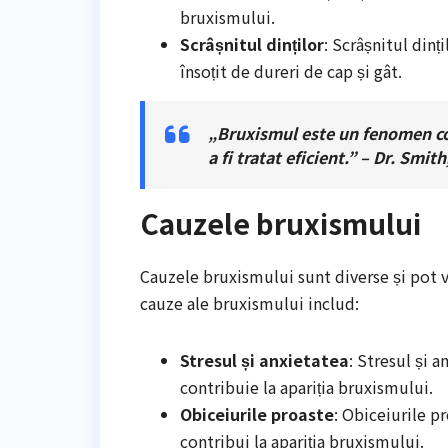
bruxismului.
Scrâșnitul dinților
: Scrâșnitul din
însoțit de dureri de cap și gât.
„Bruxismul este un fenomen co
a fi tratat eficient.” – Dr. Smit
Cauzele bruxismului
Cauzele bruxismului sunt diverse și pot v
cauze ale bruxismului includ:
Stresul și anxietatea
: Stresul și 
contribuie la apariția bruxismului.
Obiceiurile proaste
: Obiceiurile p
contribui la apariția bruxismului.