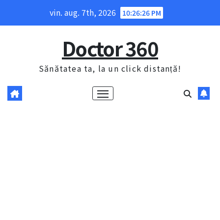
Skip
vin. aug. 7th, 2026
10:26:27 PM
to
content
Doctor 360
Sănătatea ta, la un click distanță!