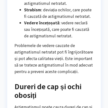
astigmatismul netratat.
Strabism
: deviația ochilor, care poate
fi cauzată de astigmatismul netratat.
Vedere încețoșată
: vedere neclară
sau încețoșată, care poate fi cauzată
de astigmatismul netratat.
Problemele de vedere cauzate de
astigmatismul netratat pot fi îngrijorătoare
și pot afecta calitatea vieții. Este important
să se trateze astigmatismul în mod adecvat
pentru a preveni aceste complicații.
Dureri de cap și ochi
obosiți
Astigmatismul poate cauza dureri de cap și