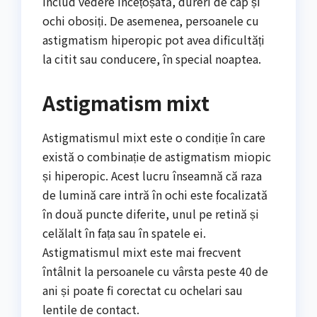
includ vedere încețoșată, dureri de cap și
ochi obosiți. De asemenea, persoanele cu
astigmatism hiperopic pot avea dificultăți
la citit sau conducere, în special noaptea.
Astigmatism mixt
Astigmatismul mixt este o condiție în care
există o combinație de astigmatism miopic
și hiperopic. Acest lucru înseamnă că raza
de lumină care intră în ochi este focalizată
în două puncte diferite, unul pe retină și
celălalt în fața sau în spatele ei.
Astigmatismul mixt este mai frecvent
întâlnit la persoanele cu vârsta peste 40 de
ani și poate fi corectat cu ochelari sau
lentile de contact.