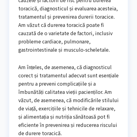
cauzele și factorii de risc pentru durerea
toracică, diagnosticul și evaluarea acesteia,
tratamentul și prevenirea durerii toracice.
Am văzut că durerea toracică poate fi
cauzată de o varietate de factori, inclusiv
probleme cardiace, pulmonare,
gastrointestinale și musculo-scheletale.
Am înțeles, de asemenea, că diagnosticul
corect și tratamentul adecvat sunt esențiale
pentru a preveni complicațiile și a
îmbunătăți calitatea vieții pacienților. Am
văzut, de asemenea, că modificările stilului
de viață, exercițiile și tehnicile de relaxare,
și alimentația și nutriția sănătoasă pot fi
eficiente în prevenirea și reducerea riscului
de durere toracică.