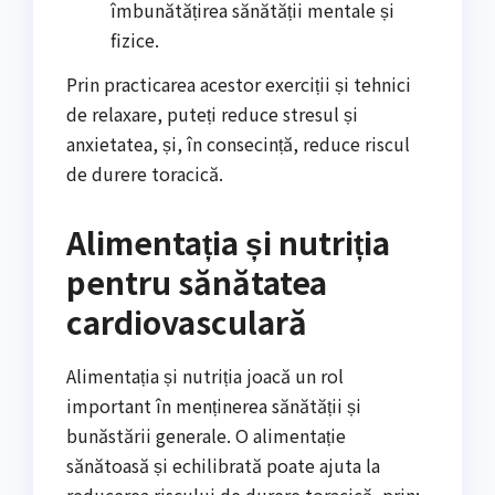
îmbunătățirea sănătății mentale și
fizice.
Prin practicarea acestor exerciții și tehnici
de relaxare, puteți reduce stresul și
anxietatea, și, în consecință, reduce riscul
de durere toracică.
Alimentația și nutriția
pentru sănătatea
cardiovasculară
Alimentația și nutriția joacă un rol
important în menținerea sănătății și
bunăstării generale. O alimentație
sănătoasă și echilibrată poate ajuta la
reducerea riscului de durere toracică, prin: