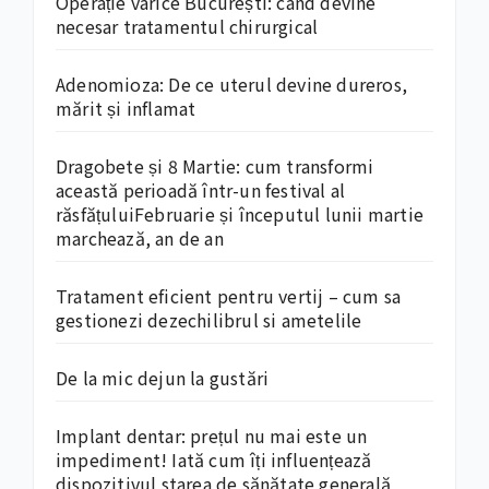
Operație varice București: când devine
necesar tratamentul chirurgical
Adenomioza: De ce uterul devine dureros,
mărit și inflamat
Dragobete și 8 Martie: cum transformi
această perioadă într-un festival al
răsfățuluiFebruarie și începutul lunii martie
marchează, an de an
Tratament eficient pentru vertij – cum sa
gestionezi dezechilibrul si ametelile
De la mic dejun la gustări
Implant dentar: prețul nu mai este un
impediment! Iată cum îți influențează
dispozitivul starea de sănătate generală