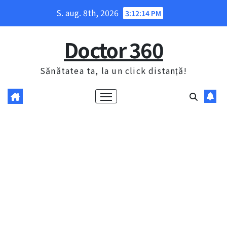
Skip
S. aug. 8th, 2026
3:12:15 PM
to
content
Doctor 360
Sănătatea ta, la un click distanță!