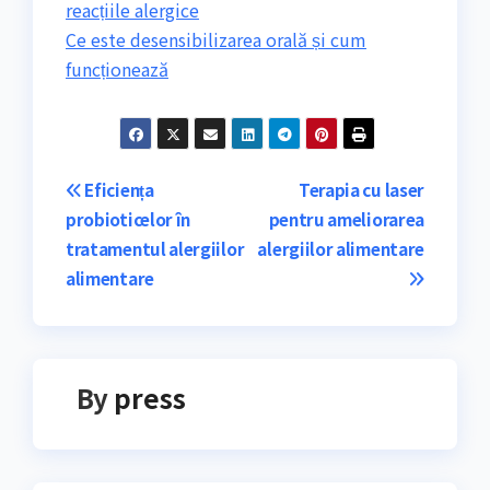
reacțiile alergice
Ce este desensibilizarea orală și cum
funcționează
Navigare
Eficiența
Terapia cu laser
probioticelor în
pentru ameliorarea
în
tratamentul alergiilor
alergiilor alimentare
articole
alimentare
By
press