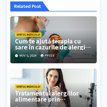
Related Post
SFATUL MEDICULUI
Cum te ajută terapia cu
sare în cazurile de alergii
alimentare
NOV. 5, 2024
PRESS
SFATUL MEDICULUI
Tratamentul alergiilor
alimentare prin
desensibilizare