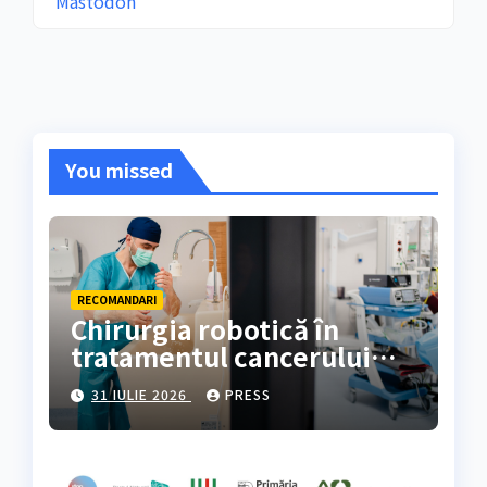
Mastodon
You missed
RECOMANDARI
Chirurgia robotică în
tratamentul cancerului
colorectal
31 IULIE 2026
PRESS