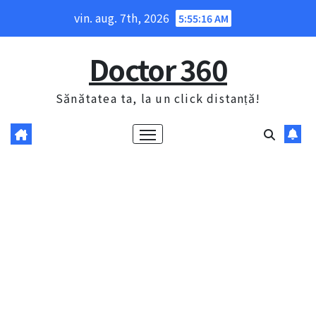
Skip
vin. aug. 7th, 2026
5:55:17 AM
to
content
Doctor 360
Sănătatea ta, la un click distanță!