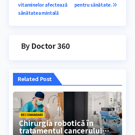
în
vitaminelor afectează
pentru sănătate.
articole
sănătatea mintală
By
Doctor 360
Related Post
RECOMANDARI
Chirurgia robotică în
tratamentul cancerului