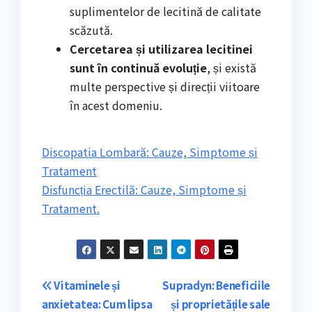
suplimentelor de lecitină de calitate
scăzută.
Cercetarea și utilizarea lecitinei
sunt în continuă evoluție
, și există
multe perspective și direcții viitoare
în acest domeniu.
Discopatia Lombară: Cauze, Simptome și
Tratament
Disfuncția Erectilă: Cauze, Simptome și
Tratament.
Navigare
Vitaminele și
Supradyn: Beneficiile
anxietatea: Cum lipsa
și proprietățile sale