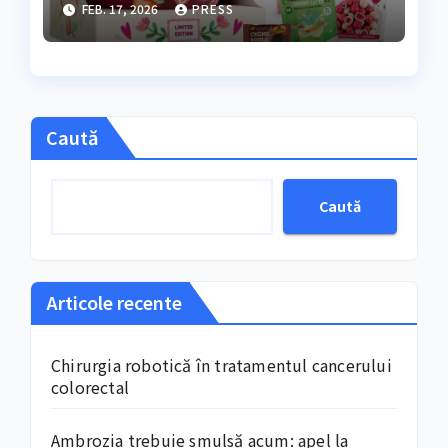
FEB. 17, 2026
PRESS
răsfățuluiFebruarie și
începutul lunii martie
marchează, an de an
Caută
Caută
Articole recente
Chirurgia robotică în tratamentul cancerului
colorectal
Ambrozia trebuie smulsă acum: apel la