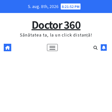
Skip
S. aug. 8th, 2026
8:21:53 PM
to
content
Doctor 360
Sănătatea ta, la un click distanță!