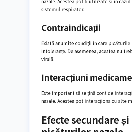
nazale. Acestea pot fi utilizate și în cazul 
sistemul respirator.
Contraindicații
Există anumite condiții în care picăturile 
intoleranțe. De asemenea, acestea nu trebu
virală.
Interacțiuni medicam
Este important să se țină cont de interac
nazale. Acestea pot interacționa cu alte 
Efecte secundare și 
picăturilor nazale