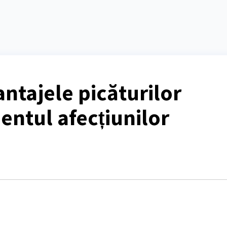
antajele picăturilor
entul afecțiunilor