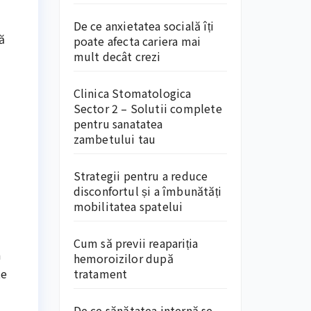
De ce anxietatea socială îți
ă
poate afecta cariera mai
mult decât crezi
Clinica Stomatologica
Sector 2 – Solutii complete
pentru sanatatea
zambetului tau
Strategii pentru a reduce
disconfortul și a îmbunătăți
mobilitatea spatelui
Cum să previi reapariția
a
hemoroizilor după
tratament
te
De ce sănătatea internă se