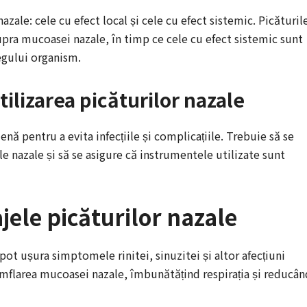
azale: cele cu efect local și cele cu efect sistemic. Picăturil
supra mucoasei nazale, în timp ce cele cu efect sistemic sunt
regului organism.
tilizarea picăturilor nazale
ienă pentru a evita infecțiile și complicațiile. Trebuie să se
ile nazale și să se asigure că instrumentele utilizate sunt
ajele picăturilor nazale
ot ușura simptomele rinitei, sinuzitei și altor afecțiuni
umflarea mucoasei nazale, îmbunătățind respirația și reducân