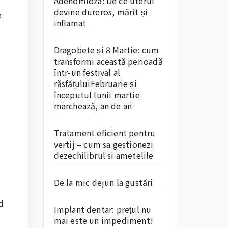
Adenomioza: De ce uterul
devine dureros, mărit și
e
inflamat
Dragobete și 8 Martie: cum
transformi această perioadă
într-un festival al
răsfățuluiFebruarie și
începutul lunii martie
marchează, an de an
Tratament eficient pentru
vertij – cum sa gestionezi
dezechilibrul si ametelile
De la mic dejun la gustări
d
Implant dentar: prețul nu
mai este un impediment!