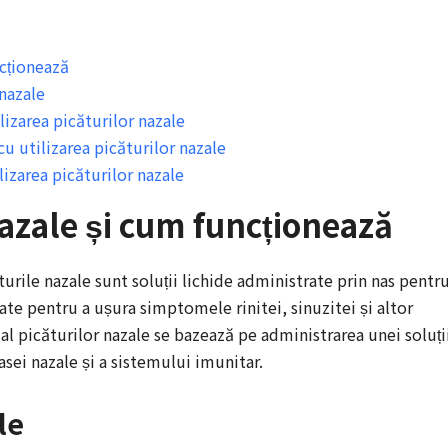
ncționează
 nazale
ilizarea picăturilor nazale
cu utilizarea picăturilor nazale
izarea picăturilor nazale
nazale și cum funcționează
ăturile nazale sunt soluții lichide administrate prin nas pentru
zate pentru a ușura simptomele rinitei, sinuzitei și altor
 al picăturilor nazale se bazează pe administrarea unei soluți
asei nazale și a sistemului imunitar.
le