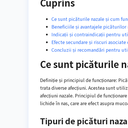
Cuprins
Ce sunt picăturile nazale și cum fu
Beneficiile și avantajele picăturilor
Indicații și contraindicații pentru ut
Efecte secundare și riscuri asociate 
Concluzii și recomandări pentru util
Ce sunt picăturile 
Definiție și principiul de funcționare: Pic
trata diverse afecțiuni. Acestea sunt utili
afecțiuni nazale. Principiul de funcționare
lichide în nas, care are efect asupra muco
Tipuri de picături naza