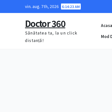
Skip
vin. aug. 7th, 2026
6:14:23 AM
to
content
Doctor 360
Acas
Sănătatea ta, la un click
Mod D
distanță!