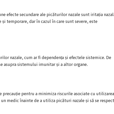
 efecte secundare ale picăturilor nazale sunt iritația nazal
e și temporare, dar în cazul în care sunt severe, este
turilor nazale, cum ar fi dependența și efectele sistemice. De
 asupra sistemului imunitar și a altor organe.
 precauție pentru a minimiza riscurile asociate cu utilizare
 un medic înainte de a utiliza picături nazale și să se respec