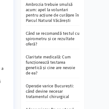
Ambrozia trebuie smulsă
acum: apel la voluntari
pentru acțiune de curățare în
Parcul Natural Văcărești
Când se recomandă testul cu
spirometru și ce rezultate
oferă?
Claritate medicală: Cum
funcționează testarea
genetică și cine are nevoie
 a
de ea?
i
Operație varice București:
când devine necesar
tratamentul chirurgical