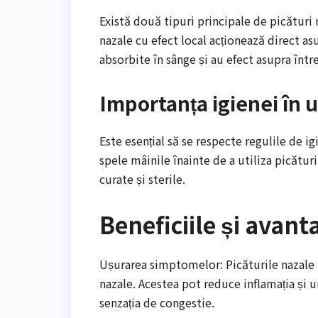
Există două tipuri principale de picături n
nazale cu efect local acționează direct a
absorbite în sânge și au efect asupra înt
Importanța igienei în u
Este esențial să se respecte regulile de ig
spele mâinile înainte de a utiliza picătur
curate și sterile.
Beneficiile și avant
Ușurarea simptomelor: Picăturile nazale p
nazale. Acestea pot reduce inflamația și 
senzația de congestie.