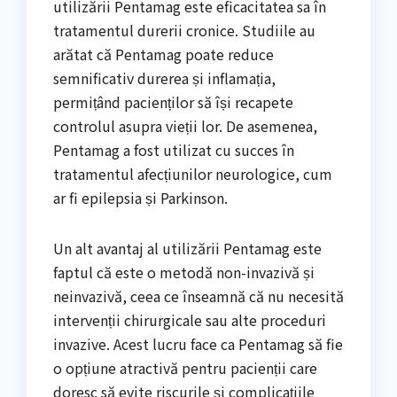
utilizării Pentamag este eficacitatea sa în
tratamentul durerii cronice. Studiile au
arătat că Pentamag poate reduce
semnificativ durerea și inflamația,
permițând pacienților să își recapete
controlul asupra vieții lor. De asemenea,
Pentamag a fost utilizat cu succes în
tratamentul afecțiunilor neurologice, cum
ar fi epilepsia și Parkinson.
Un alt avantaj al utilizării Pentamag este
faptul că este o metodă non-invazivă și
neinvazivă, ceea ce înseamnă că nu necesită
intervenții chirurgicale sau alte proceduri
invazive. Acest lucru face ca Pentamag să fie
o opțiune atractivă pentru pacienții care
doresc să evite riscurile și complicațiile