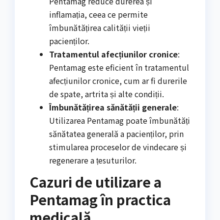
Pentamag reduce durerea și
inflamația, ceea ce permite
îmbunătățirea calității vieții
pacienților.
Tratamentul afecțiunilor cronice
:
Pentamag este eficient în tratamentul
afecțiunilor cronice, cum ar fi durerile
de spate, artrita și alte condiții.
Îmbunătățirea sănătății generale
:
Utilizarea Pentamag poate îmbunătăți
sănătatea generală a pacienților, prin
stimularea proceselor de vindecare și
regenerare a țesuturilor.
Cazuri de utilizare a
Pentamag în practica
medicală