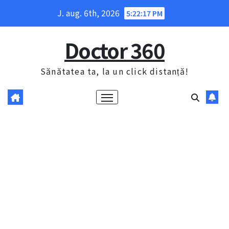
Skip
J. aug. 6th, 2026
5:22:18 PM
to
content
Doctor 360
Sănătatea ta, la un click distanță!