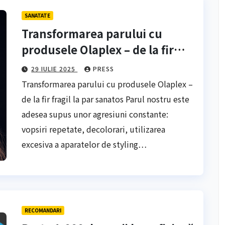
SANATATE
Transformarea parului cu
produsele Olaplex – de la fir
fragil la par sanatos
29 IULIE 2025
PRESS
Transformarea parului cu produsele Olaplex –
de la fir fragil la par sanatos Parul nostru este
adesea supus unor agresiuni constante:
vopsiri repetate, decolorari, utilizarea
excesiva a aparatelor de styling…
RECOMANDARI