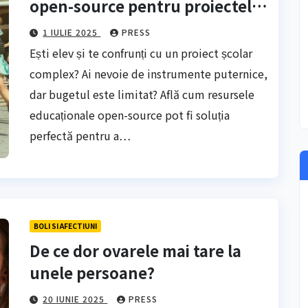
open-source pentru proiectele
școlare
1 IULIE 2025
PRESS
Ești elev și te confrunți cu un proiect școlar
complex? Ai nevoie de instrumente puternice,
dar bugetul este limitat? Află cum resursele
educaționale open-source pot fi soluția
perfectă pentru a…
BOLI SI AFECTIUNI
De ce dor ovarele mai tare la
unele persoane?
20 IUNIE 2025
PRESS