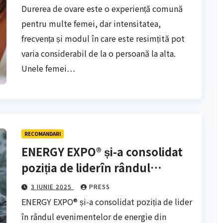
Durerea de ovare este o experiență comună
pentru multe femei, dar intensitatea,
frecvența și modul în care este resimțită pot
varia considerabil de la o persoană la alta.
Unele femei…
RECOMANDARI
ENERGY EXPO® și-a consolidat
poziția de liderîn rândul
evenimentelor de energie din
3 IUNIE 2025
PRESS
Europa de Sud-Est
ENERGY EXPO® și-a consolidat poziția de lider
în rândul evenimentelor de energie din