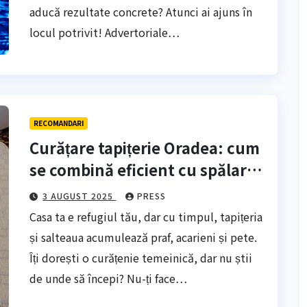
aducă rezultate concrete? Atunci ai ajuns în
locul potrivit! Advertoriale…
RECOMANDARI
Curățare tapițerie Oradea: cum
se combină eficient cu spălarea
saltelei
3 AUGUST 2025
PRESS
Casa ta e refugiul tău, dar cu timpul, tapițeria
și salteaua acumulează praf, acarieni și pete.
Îți dorești o curățenie temeinică, dar nu știi
de unde să începi? Nu-ți face…