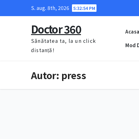
Skip
S. aug. 8th, 2026
5:32:55 PM
to
content
Doctor 360
Acas
Sănătatea ta, la un click
Mod D
distanță!
Autor:
press