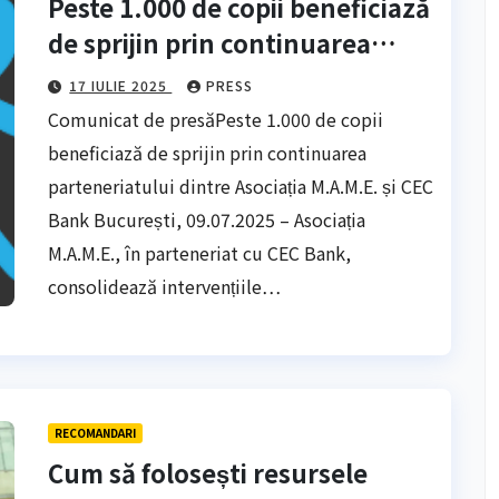
Peste 1.000 de copii beneficiază
de sprijin prin continuarea
parteneriatului dintre Asociația
17 IULIE 2025
PRESS
M.A.M.E. și CEC Bank
Comunicat de presăPeste 1.000 de copii
beneficiază de sprijin prin continuarea
parteneriatului dintre Asociația M.A.M.E. și CEC
Bank București, 09.07.2025 – Asociația
M.A.M.E., în parteneriat cu CEC Bank,
consolidează intervențiile…
RECOMANDARI
Cum să folosești resursele