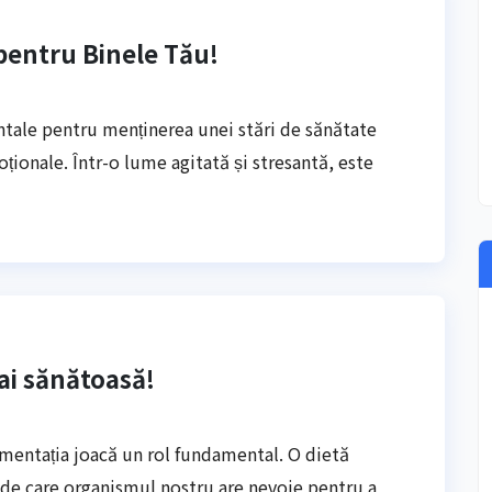
 pentru Binele Tău!
tale pentru menținerea unei stări de sănătate
ționale. Într-o lume agitată și stresantă, este
ai sănătoasă!
limentația joacă un rol fundamental. O dietă
i de care organismul nostru are nevoie pentru a…