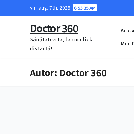
Skip
vin. aug. 7th, 2026
6:53:36 AM
to
content
Doctor 360
Acas
Sănătatea ta, la un click
Mod D
distanță!
Autor:
Doctor 360