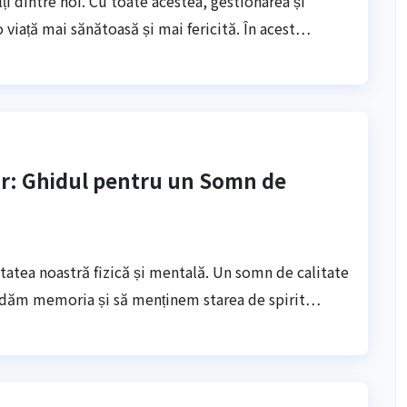
ți dintre noi. Cu toate acestea, gestionarea și
 viață mai sănătoasă și mai fericită. În acest…
r: Ghidul pentru un Somn de
tatea noastră fizică și mentală. Un somn de calitate
lidăm memoria și să menținem starea de spirit…