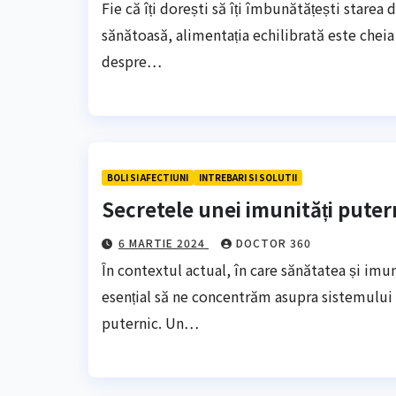
Fie că îți dorești să îți îmbunătățești starea
sănătoasă, alimentația echilibrată este cheia
despre…
BOLI SI AFECTIUNI
INTREBARI SI SOLUTII
Secretele unei imunități putern
6 MARTIE 2024
DOCTOR 360
În contextul actual, în care sănătatea și im
esențial să ne concentrăm asupra sistemului
puternic. Un…