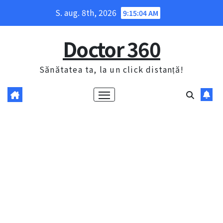
Skip
S. aug. 8th, 2026
9:15:05 AM
to
content
Doctor 360
Sănătatea ta, la un click distanță!