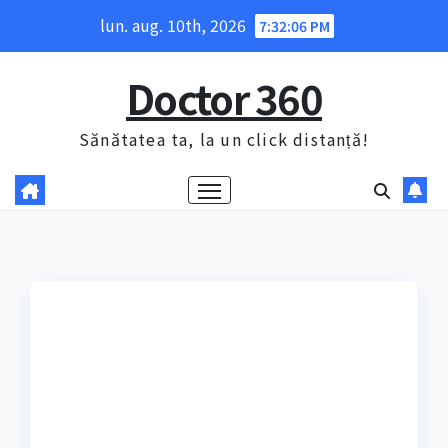
Skip
lun. aug. 10th, 2026
7:32:07 PM
to
content
Doctor 360
Sănătatea ta, la un click distanță!