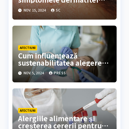
seboreice cu o rutină
NOV. 15, 2024
SC
simplă?
AFECTIUNI
Cum influențează
sustenabilitatea alegerea
alimentelor fără alergeni
NOV. 5, 2024
PRESS
AFECTIUNI
Alergiile alimentare și
creșterea cererii pentru