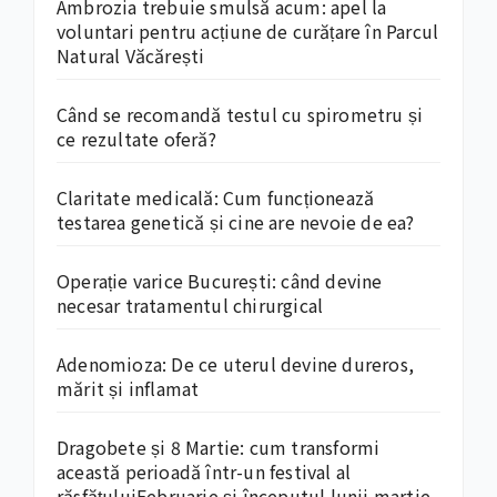
Ambrozia trebuie smulsă acum: apel la
voluntari pentru acțiune de curățare în Parcul
Natural Văcărești
Când se recomandă testul cu spirometru și
ce rezultate oferă?
Claritate medicală: Cum funcționează
testarea genetică și cine are nevoie de ea?
Operație varice București: când devine
necesar tratamentul chirurgical
Adenomioza: De ce uterul devine dureros,
mărit și inflamat
Dragobete și 8 Martie: cum transformi
această perioadă într-un festival al
răsfățuluiFebruarie și începutul lunii martie