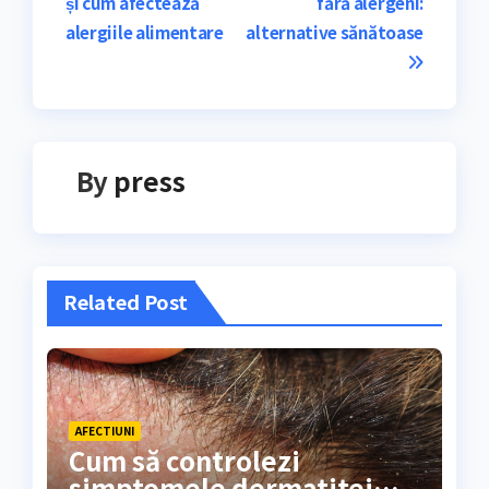
și cum afectează
fără alergeni:
în
alergiile alimentare
alternative sănătoase
articole
By
press
Related Post
AFECTIUNI
Cum să controlezi
simptomele dermatitei