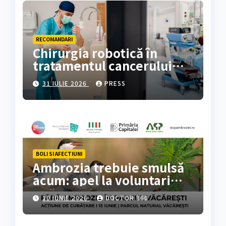
RECOMANDARI
Chirurgia robotică în
tratamentul cancerului
colorectal
31 IULIE 2026
PRESS
BOLI SI AFECTIUNI
Ambrozia trebuie smulsă
acum: apel la voluntari
pentru acțiune de curățare
10 IUNIE 2026
DOCTOR 360
în Parcul Natural
Văcărești