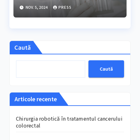
produse fără aditivi
NOV. 5, 2024
PRESS
Caută
Caută
Articole recente
Chirurgia robotică în tratamentul cancerului
colorectal